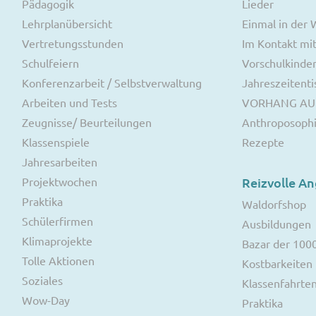
Pädagogik
Lieder
Lehrplanübersicht
Einmal in der
Vertretungsstunden
Im Kontakt mit
Schulfeiern
Vorschulkinde
Konferenzarbeit / Selbstverwaltung
Jahreszeitenti
Arbeiten und Tests
VORHANG AU
Zeugnisse/ Beurteilungen
Anthroposoph
Klassenspiele
Rezepte
Jahresarbeiten
Projektwochen
Reizvolle A
Praktika
Waldorfshop
Schülerfirmen
Ausbildungen
Klimaprojekte
Bazar der 100
Tolle Aktionen
Kostbarkeiten
Soziales
Klassenfahrte
Wow-Day
Praktika