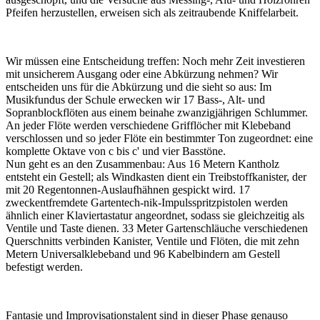
Pfeifen herzustellen, erweisen sich als zeitraubende Kniffelarbeit.
Wir müssen eine Entscheidung treffen: Noch mehr Zeit investieren
mit unsicherem Ausgang oder eine Abkürzung nehmen? Wir
entscheiden uns für die Abkürzung und die sieht so aus: Im
Musikfundus der Schule erwecken wir 17 Bass-, Alt- und
Sopranblockflöten aus einem beinahe zwanzigjährigen Schlummer.
An jeder Flöte werden verschiedene Grifflöcher mit Klebeband
verschlossen und so jeder Flöte ein bestimmter Ton zugeordnet: eine
komplette Oktave von c bis c' und vier Basstöne.
Nun geht es an den Zusammenbau: Aus 16 Metern Kantholz
entsteht ein Gestell; als Windkasten dient ein Treibstoffkanister, der
mit 20 Regentonnen-Auslaufhähnen gespickt wird. 17
zweckentfremdete Gartentech-nik-Impulsspritzpistolen werden
ähnlich einer Klaviertastatur angeordnet, sodass sie gleichzeitig als
Ventile und Taste dienen. 33 Meter Gartenschläuche verschiedenen
Querschnitts verbinden Kanister, Ventile und Flöten, die mit zehn
Metern Universalklebeband und 96 Kabelbindern am Gestell
befestigt werden.
Fantasie und Improvisationstalent sind in dieser Phase genauso