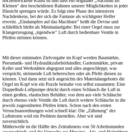
hochentwickelte Kunst ist und dass ein originaler „Nachbau im
Kleinen" den bescheidenen Rahmen unserer Möglichkeiten in jeder
Hinsicht sprengen würde. Es folgt eine Phase des intensiven
Nachdenkens, bei der sich die Fantasie als wichtigster Helfer
erweist. „Eindampfen auf das Machbare" heißt die Devise und
schließlich bleibt als Minimalaufgabe: Bei einer Orgel muss zur
Klangerzeugung „irgendwie" Luft durch bedienbare Ventile in
Pfeifen strömen können.
Mit dieser minimalen Zielvorgabe im Kopf werden Baumärkte,
Pneumatik- und Hydraulikzubehörhändler, Gartenmärkte, private
Keller und Werkstätten abgegrast und alles angeschleppt, was
verspricht, strömende Luft beherrschen oder als Pfeife dienen zu
können. Und dann setzt sich angesichts des Materialangebotes die
Orgel im Kopf wie ein Puzzle beinahe von selbst zusammen: Eine
Doppelhub-Luftpumpe drückt durch einen Schlauch die Luft in
einen großen, elastischen Behälter, von dem aus viele Schläuche
durch ebenso viele Ventile die Luft durch weitere Schläuche in die
jeweils zugeordneten Pfeifen leiten. Schon nach den ersten
Versuchsanordnungen wird schnell klar: Die „Zähmung" des
Luftstroms wird ein Problem darstellen. Aber wir sind
zuversichtlich.
Mittlerweile ist die Hälfte des Zeitrahmens von 50 Arbeitsstunden
ausgeschöpft, und die Versuche aus Messing-, Alu- und Holzröhren