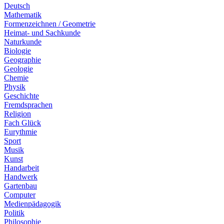
Deutsch
Mathematik
Formenzeichnen / Geometrie
Heimat- und Sachkunde
Naturkunde
Biologie
Geographie
Geologie
Chemie
Physik
Geschichte
Fremdsprachen
Religion
Fach Glück
Eurythmie
Sport
Musik
Kunst
Handarbeit
Handwerk
Gartenbau
Computer
Medienpädagogik
Politik
Philosophie