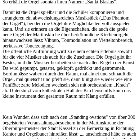
So erhält die Orgel spontan ihren Namen: „Sankt Blasius".
Damit ist die Orgel spielbar und die Schüler komponieren und
arrangieren ein abwechslungsreiches Musikstück („Das Phantom
der Orgel"), bei dem die Orgel ihre Möglichkeiten voll ausspielen
kann. Und sie erinnern an die Eigenschaften, die auch die große
neue Orgel der Martinskirche über herkömmliche Kirchenorgeln
hinauswachsen lässt: Vibrato, Tonmodulation im Vierteltonbereich,
perkussive Tonerzeugung.
Die öffentliche Aufführung wird zu einem echten Erlebnis sowohl
für die vier Musiker als auch für die Zuschauer. Die Orgel gibt ihr
Bestes, und die Musiker bearbeiten sie nach allen Regeln der Kunst:
Da wird gepumpt, getastet, geklopft, gedrückt und getrommelt.
Bordunbässe wabern durch den Raum, mal atmet und schnauft die
Orgel, mal quietscht und pfeift sie, dann klingt sie wieder wie eine
Panflöte; zarte Melodien wechseln sich mit orchestralem „Krach"
ab. Unterstützt vom kathedralen Hall des Kirchenschiffs kann das
kleine Instrument den gesamten Raum mit Klang erfüllen.
Kein Wunder, dass sich nach den „Standing ovations" von über 200
begeisterten Veranstaltungsbesuchern in der Martinskirche der
Oberbürgermeister der Stadt Kassel zu der Bemerkung in Richtung
Kantor und Orgelbauer hinreißen lässt: „...anscheinend hätte es auch