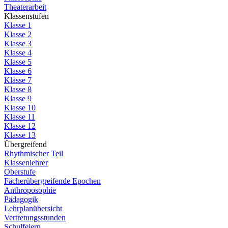
Theaterarbeit
Klassenstufen
Klasse 1
Klasse 2
Klasse 3
Klasse 4
Klasse 5
Klasse 6
Klasse 7
Klasse 8
Klasse 9
Klasse 10
Klasse 11
Klasse 12
Klasse 13
Übergreifend
Rhythmischer Teil
Klassenlehrer
Oberstufe
Fächerübergreifende Epochen
Anthroposophie
Pädagogik
Lehrplanübersicht
Vertretungsstunden
Schulfeiern