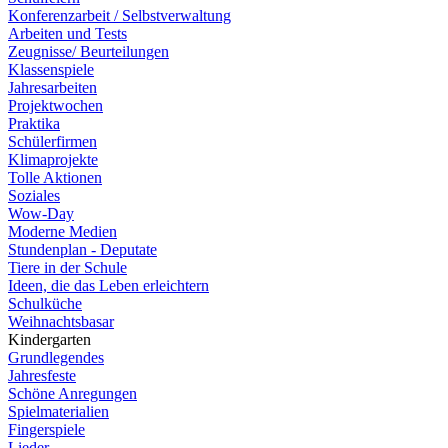
Konferenzarbeit / Selbstverwaltung
Arbeiten und Tests
Zeugnisse/ Beurteilungen
Klassenspiele
Jahresarbeiten
Projektwochen
Praktika
Schülerfirmen
Klimaprojekte
Tolle Aktionen
Soziales
Wow-Day
Moderne Medien
Stundenplan - Deputate
Tiere in der Schule
Ideen, die das Leben erleichtern
Schulküche
Weihnachtsbasar
Kindergarten
Grundlegendes
Jahresfeste
Schöne Anregungen
Spielmaterialien
Fingerspiele
Lieder