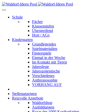
Schule
Fächer
Klassenstufen
Übergreifend
Hort / AGs
Kindergarten
Grundlegendes
Spielmaterialien
Fingerspiele
Einmal in der Woche
Im Kontakt mit Tieren
Jahresfeste
Jahreszeitentische
Verschiedenes
Anthroposophie
VORHANG AUF
Stellenanzeigen
Reizvolle Angebote
Waldorfshop
Ausbildungen
Bazar der 1000 Kostbarkeiten