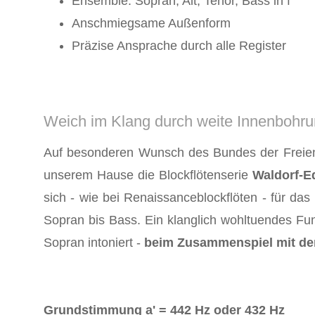
Ensemble: Sopran, Alt, Tenor, Bass in f
Anschmiegsame Außenform
Präzise Ansprache durch alle Register
Weich im Klang durch weite Innenbohr
Auf besonderen Wunsch des Bundes der Freien
unserem Hause die Blockflötenserie
Waldorf-Ed
sich - wie bei Renaissanceblockflöten - für das
Sopran bis Bass. Ein klanglich wohltuendes F
Sopran intoniert -
beim Zusammenspiel mit de
Grundstimmung a' = 442 Hz oder 432 Hz