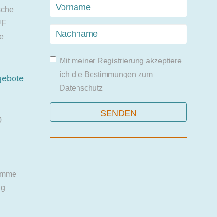
sche
UF
ie
Mit meiner Registrierung akzeptiere
ich die Bestimmungen zum
gebote
Datenschutz
0
n
amme
ng