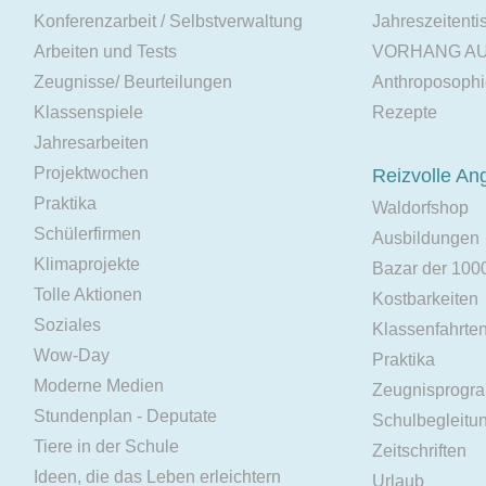
Konferenzarbeit / Selbstverwaltung
Jahreszeitenti
Arbeiten und Tests
VORHANG A
Zeugnisse/ Beurteilungen
Anthroposoph
Klassenspiele
Rezepte
Jahresarbeiten
Projektwochen
Reizvolle An
Praktika
Waldorfshop
Schülerfirmen
Ausbildungen
Klimaprojekte
Bazar der 100
Tolle Aktionen
Kostbarkeiten
Soziales
Klassenfahrte
Wow-Day
Praktika
Moderne Medien
Zeugnisprogr
Stundenplan - Deputate
Schulbegleitu
Tiere in der Schule
Zeitschriften
Ideen, die das Leben erleichtern
Urlaub