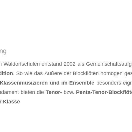
ung
 Waldorfschulen entstand 2002 als Gemeinschaftsauf
ition
. So wie das Äußere der Blockflöten homogen gest
Klassenmusizieren und im Ensemble
besonders eigne
undament bieten die
Tenor-
bzw.
Penta-Tenor-Blockflöt
r Klasse