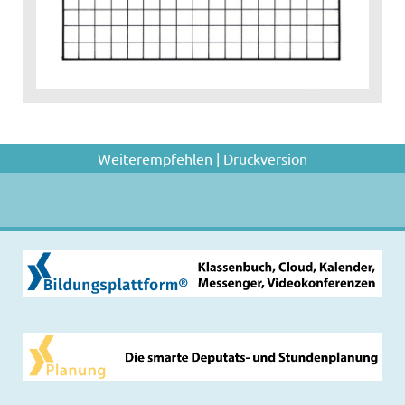
Weiterempfehlen
|
Druckversion