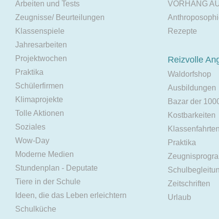
Arbeiten und Tests
VORHANG A
Zeugnisse/ Beurteilungen
Anthroposoph
Klassenspiele
Rezepte
Jahresarbeiten
Projektwochen
Reizvolle An
Praktika
Waldorfshop
Schülerfirmen
Ausbildungen
Klimaprojekte
Bazar der 100
Tolle Aktionen
Kostbarkeiten
Soziales
Klassenfahrte
Wow-Day
Praktika
Moderne Medien
Zeugnisprogr
Stundenplan - Deputate
Schulbegleitu
Tiere in der Schule
Zeitschriften
Ideen, die das Leben erleichtern
Urlaub
Schulküche