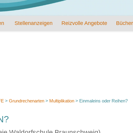
en
Stellenanzeigen
Reizvolle Angebote
Bücher
FE
>
Grundrechenarten
>
Multiplikation
>
Einmaleins oder Reihen?
N?
reie Waldorfschule Braunschweig)