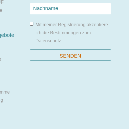
UF
ie
Mit meiner Registrierung akzeptiere
ich die Bestimmungen zum
gebote
Datenschutz
0
n
amme
ng