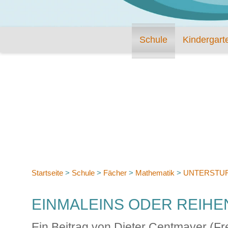
Schule
Kindergart
Startseite
>
Schule
>
Fächer
>
Mathematik
>
UNTERSTU
EINMALEINS ODER REIHE
Ein Beitrag von Dieter Centmayer (F