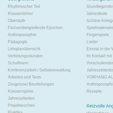
Rhythmischer Teil
Grundlegende
Klassenlehrer
Jahresfeste
Oberstufe
Schöne Anreg
Fächerübergreifende Epochen
Spielmateriali
Anthroposophie
Fingerspiele
Pädagogik
Lieder
Lehrplanübersicht
Einmal in der
Vertretungsstunden
Im Kontakt mit
Schulfeiern
Vorschulkinde
Konferenzarbeit / Selbstverwaltung
Jahreszeitenti
Arbeiten und Tests
VORHANG A
Zeugnisse/ Beurteilungen
Anthroposoph
Klassenspiele
Rezepte
Jahresarbeiten
Projektwochen
Reizvolle An
Praktika