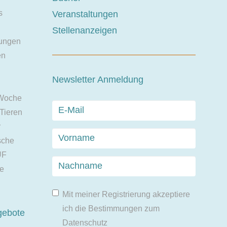
s
Veranstaltungen
Stellenanzeigen
ungen
en
Newsletter Anmeldung
 Woche
 Tieren
r
sche
UF
ie
Mit meiner Registrierung akzeptiere
ich die Bestimmungen zum
gebote
Datenschutz