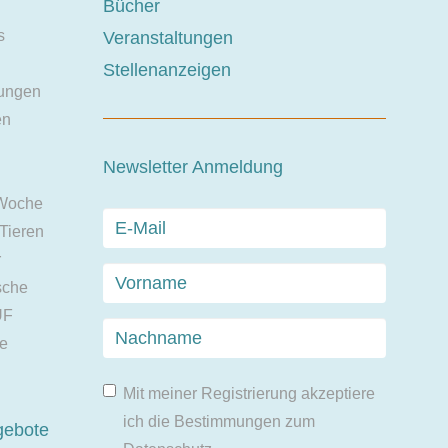
Bücher
s
Veranstaltungen
Stellenanzeigen
ungen
en
Newsletter Anmeldung
 Woche
 Tieren
r
sche
UF
ie
Mit meiner Registrierung akzeptiere
ich die Bestimmungen zum
gebote