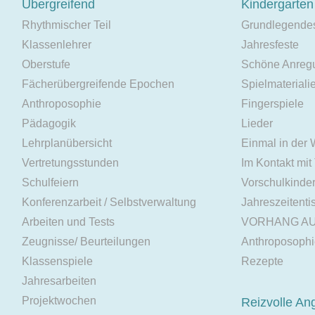
Übergreifend
Kindergarten
Rhythmischer Teil
Grundlegende
Klassenlehrer
Jahresfeste
Oberstufe
Schöne Anreg
Fächerübergreifende Epochen
Spielmateriali
Anthroposophie
Fingerspiele
Pädagogik
Lieder
Lehrplanübersicht
Einmal in der
Vertretungsstunden
Im Kontakt mit
Schulfeiern
Vorschulkinde
Konferenzarbeit / Selbstverwaltung
Jahreszeitenti
Arbeiten und Tests
VORHANG A
Zeugnisse/ Beurteilungen
Anthroposoph
Klassenspiele
Rezepte
Jahresarbeiten
Projektwochen
Reizvolle An