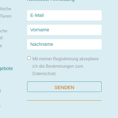
 Woche
 Tieren
r
sche
UF
ie
Mit meiner Registrierung akzeptiere
ich die Bestimmungen zum
gebote
Datenschutz
0
n