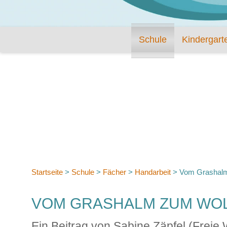
Schule
Kindergart
Startseite
>
Schule
>
Fächer
>
Handarbeit
>
Vom Grashalm
VOM GRASHALM ZUM WO
Ein Beitrag von Sabine Zäpfel (Freie