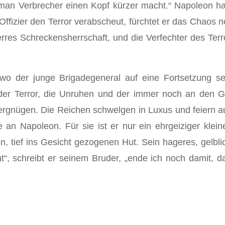
man Verbrecher einen Kopf kürzer macht.“ Napoleon hat 
e Offizier den Terror verabscheut, fürchtet er das Chao
es Schreckensherrschaft, und die Verfechter des Terror
wo der junge Brigadegeneral auf eine Fortsetzung sei
e, der Terror, die Unruhen und der immer noch an den
gnügen. Die Reichen schwelgen in Luxus und feiern au
 an Napoleon. Für sie ist er nur ein ehrgeiziger klein
, tief ins Gesicht gezogenen Hut. Sein hageres, gelbli
t“, schreibt er seinem Bruder, „ende ich noch damit, da