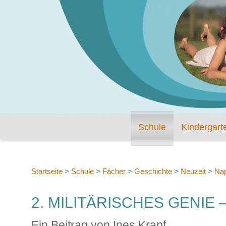
Schule
Kindergart
Startseite
>
Schule
>
Fächer
>
Geschichte
>
Neuzeit
>
Na
2. MILITÄRISCHES GENIE
Ein Beitrag von Ines Krapf