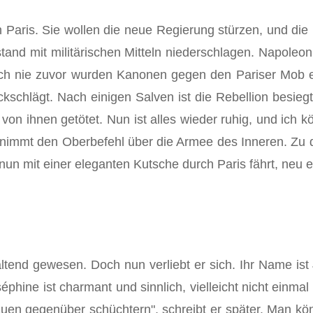
Paris. Sie wollen die neue Regierung stürzen, und die R
tand mit militärischen Mitteln niederschlagen. Napoleon
Noch nie zuvor wurden Kanonen gegen den Pariser Mob ei
chlägt. Nach einigen Salven ist die Rebellion besiegt.
on ihnen getötet. Nun ist alles wieder ruhig, und ich k
rnimmt den Oberbefehl über die Armee des Inneren. Zu d
 nun mit einer eleganten Kutsche durch Paris fährt, neu 
haltend gewesen. Doch nun verliebt er sich. Ihr Name is
phine ist charmant und sinnlich, vielleicht nicht einma
auen gegenüber schüchtern", schreibt er später. Man kö