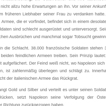
icht allzu hohe Erwartungen an ihn. Vor seiner Ankunf
dem früheren Liebhaber seiner Frau zu verdanken hatte.
e Armee, die er vorfindet, befindet sich in einem desolat
aten sind schlecht ausgerüstet und unterversorgt. Sei
lichen Ausbrüchen und manchmal sogar Tobsucht gewinnt 
in die Schlacht. 38.000 französische Soldaten stehen 
 beiden feindlichen Armeen treiben. Sein Prinzip laut
it aufgefächert. Der Feind weiß nicht, wo Napoleon sich 
n, ist zahlenmäßig überlegen und schlägt zu. Inne
ht der italienischen Armee das Rückgrat.
angt Gold und Silber und verteilt es unter seinen Sold
cken, setzt Napoleon seine Verfolgung der Österre
cher Richtung zurückgezogen haben.