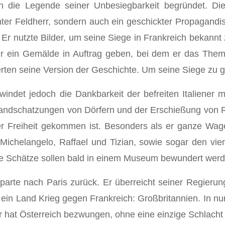
en die Legende seiner Unbesiegbarkeit begründet. 
lanter Feldherr, sondern auch ein geschickter Propagand
 Er nutzte Bilder, um seine Siege in Frankreich bekann
r ein Gemälde in Auftrag geben, bei dem er das Them
erten seine Version der Geschichte. Um seine Siege zu gl
ndet jedoch die Dankbarkeit der befreiten Italiener m
randschatzungen von Dörfern und der Erschießung von Re
er Freiheit gekommen ist. Besonders als er ganze Wage
 Michelangelo, Raffael und Tizian, sowie sogar den v
e Schätze sollen bald in einem Museum bewundert werde
arte nach Paris zurück. Er überreicht seiner Regierun
h ein Land Krieg gegen Frankreich: Großbritannien. In nu
 hat Österreich bezwungen, ohne eine einzige Schlacht zu