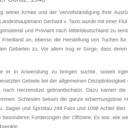
g seiner Armee und der Vervollständi­gung ihrer Ausrüst
andeshauptmann Gerhard v. Taxis wurde mit einer Flut v
gsmaterial und Proviant nach Mitteldeutschland zu sen
n Friedland an, ebenso die Herstellung von Tuchen für B
n Gebieten zu. Vor allem trug er Sorge, dass deren Ko
ie er in Anwendung zu bringen suchte, soweit irge
setzten Gebiete bei der allgemeinen Disziplinlosigkeit 
 nach Herzenslust gebrandschatzt. Dazu kamen die rie
ummen. Schlesien bekam die ganze erbarmungslose Här
au, Sagan und Sprottau 248 Fass und 1098 Achtel Bier,
 besonderen Forderungen der Offiziere. Es war, wie wen
bsenkte.