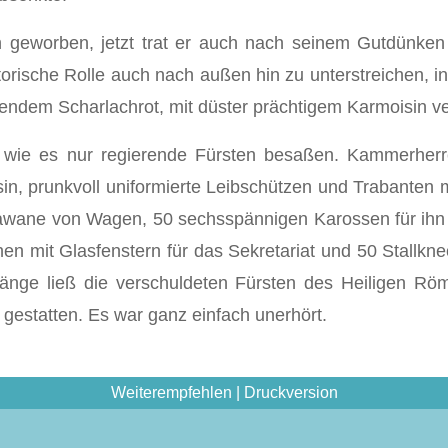
n geworben, jetzt trat er auch nach seinem Gutdünken
torische Rolle auch nach außen hin zu unterstreichen, in
mendem Scharlachrot, mit düster prächtigem Karmoisin 
f, wie es nur regierende Fürsten besaßen. Kammerherre
isin, prunkvoll uniformierte Leibschützen und Trabante
Karawane von Wagen, 50 sechsspännigen Karossen für ih
n mit Glasfenstern für das Sekretariat und 50 Stallknec
pränge ließ die ver­schuldeten Fürsten des Heiligen Rö
gestatten. Es war ganz einfach unerhört.
Weiterempfehlen
|
Druckversion