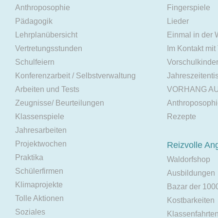
Anthroposophie
Fingerspiele
Pädagogik
Lieder
Lehrplanübersicht
Einmal in der
Vertretungsstunden
Im Kontakt mit
Schulfeiern
Vorschulkinde
Konferenzarbeit / Selbstverwaltung
Jahreszeitenti
Arbeiten und Tests
VORHANG A
Zeugnisse/ Beurteilungen
Anthroposoph
Klassenspiele
Rezepte
Jahresarbeiten
Projektwochen
Reizvolle An
Praktika
Waldorfshop
Schülerfirmen
Ausbildungen
Klimaprojekte
Bazar der 100
Tolle Aktionen
Kostbarkeiten
Soziales
Klassenfahrte