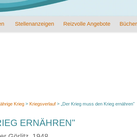
en
Stellenanzeigen
Reizvolle Angebote
Bücher
jährige Krieg
>
Kriegsverlauf
>
„Der Krieg muss den Krieg ernähren"
RIEG ERNÄHREN"
r Görlitz, 1948