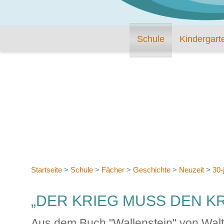
Schule
Kindergart
Startseite
>
Schule
>
Fächer
>
Geschichte
>
Neuzeit
>
30-
„DER KRIEG MUSS DEN K
Aus dem Buch "Wallenstein" von Walte