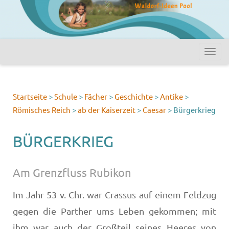
Startseite
>
Schule
>
Fächer
>
Geschichte
>
Antike
>
Römisches Reich
>
ab der Kaiserzeit
>
Caesar
>
Bürgerkrieg
BÜRGERKRIEG
Am Grenzfluss Rubikon
Im Jahr 53 v. Chr. war Crassus auf einem Feldzug
gegen die Parther ums Leben gekommen; mit
ihm war auch der Großteil seines Heeres von