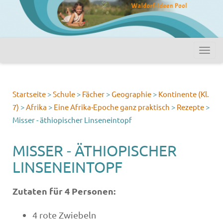
Startseite
>
Schule
>
Fächer
>
Geographie
>
Kontinente (Kl.
7)
>
Afrika
>
Eine Afrika-Epoche ganz praktisch
>
Rezepte
>
Misser - äthiopischer Linseneintopf
MISSER - ÄTHIOPISCHER
LINSENEINTOPF
Zutaten für 4 Personen:
4 rote Zwiebeln