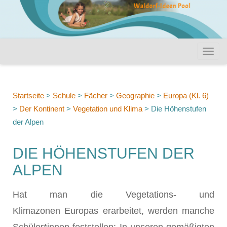
Startseite
>
Schule
>
Fächer
>
Geographie
>
Europa (Kl. 6)
>
Der Kontinent
>
Vegetation und Klima
>
Die Höhenstufen
der Alpen
DIE HÖHENSTUFEN DER
ALPEN
Hat man die Vegetations- und
Klimazonen Europas erarbeitet, werden manche
Schüler*innen feststellen: In unseren gemäßigten