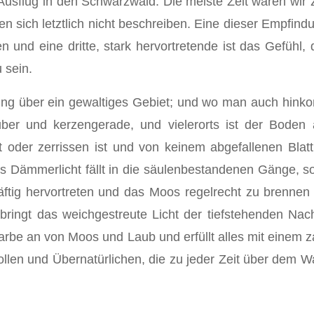
usflug in den Schwarzwald. Die meiste Zeit waren wir 
n sich letztlich nicht beschreiben. Eine dieser Empfindu
 und eine dritte, stark hervortretende ist das Gefühl
 sein.
g über ein gewaltiges Gebiet; und wo man auch hinkommt
er und kerzengerade, und vieler­orts ist der Boden 
 oder zerrissen ist und von keinem abgefallenen Blatt
es Dämmerlicht fällt in die säulenbestandenen Gänge, so
äftig hervortreten und das Moos regelrecht zu brennen 
bringt das weichgestreute Licht der tiefstehenden Nach
arbe an von Moos und Laub und er­füllt alles mit einem 
en und Übernatürlichen, die zu jeder Zeit über dem Wald