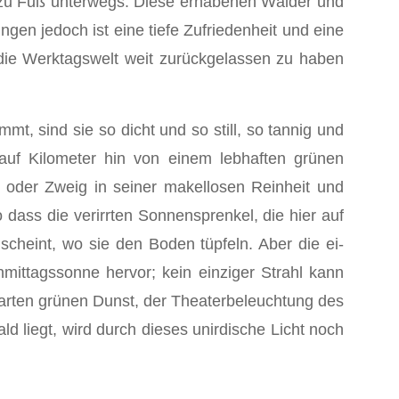
zu Fuß unter­wegs. Diese erhabenen Wälder und
ngen jedoch ist eine tiefe Zufriedenheit und eine
, die Werktagswelt weit zurückgelassen zu haben
, sind sie so dicht und so still, so tannig und
auf Kilometer hin von einem lebhaften grünen
 oder Zweig in seiner makellosen Reinheit und
 dass die verirrten Sonnen­sprenkel, die hier auf
scheint, wo sie den Boden tüpfeln. Aber die ei­
mittagssonne hervor; kein einziger Strahl kann
zarten grünen Dunst, der Theaterbe­leuchtung des
 liegt, wird durch dieses unirdische Licht noch