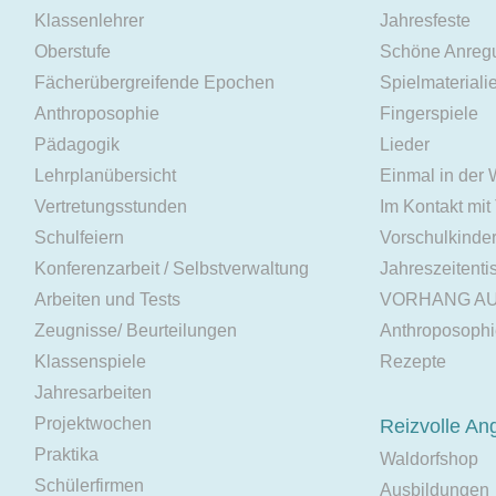
Klassenlehrer
Jahresfeste
Oberstufe
Schöne Anreg
Fächerübergreifende Epochen
Spielmateriali
Anthroposophie
Fingerspiele
Pädagogik
Lieder
Lehrplanübersicht
Einmal in der
Vertretungsstunden
Im Kontakt mit
Schulfeiern
Vorschulkinde
Konferenzarbeit / Selbstverwaltung
Jahreszeitenti
Arbeiten und Tests
VORHANG A
Zeugnisse/ Beurteilungen
Anthroposoph
Klassenspiele
Rezepte
Jahresarbeiten
Projektwochen
Reizvolle An
Praktika
Waldorfshop
Schülerfirmen
Ausbildungen