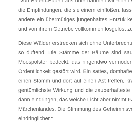
"Von Baden-Baden aus unternahmen wir einen A
die Empfindungen, die sie einem einflößen, lasse
andere ein übermütiges jungenhaftes Entzük-ken
und von ih­rem Getriebe vollkommen losgelöst zu
Diese Wälder erstrecken sich ohne Unterbrechun
so duftend. Die Stäm­me der Bäume sind saub
Moospolster bedeckt, das nirgendwo vermodert
Ordentlichkeit gestört wird. Ein sattes, domhaft
einen Stamm und dort auf einen Ast treffen, kr
gentümlichste Wirkung und die zauberhafteste 
dann eindringen, das wei­che Licht aber nimmt F
Märchenlandes. Die Stimmung des Geheim­nisvoll
ein­dringlicher."