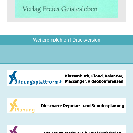
Weiterempfehlen
|
Druckversion