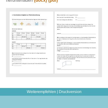
herunterladen
(docx)
(pdf)
Weiterempfehlen
|
Druckversion