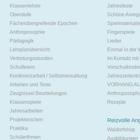
Klassenlehrer
Jahresfeste
Oberstufe
Schöne Anreg
Fächerübergreifende Epochen
Spielmateriali
Anthroposophie
Fingerspiele
Pädagogik
Lieder
Lehrplanübersicht
Einmal in der
Vertretungsstunden
Im Kontakt mit
Schulfeiern
Vorschulkinde
Konferenzarbeit / Selbstverwaltung
Jahreszeitenti
Arbeiten und Tests
VORHANG A
Zeugnisse/ Beurteilungen
Anthroposoph
Klassenspiele
Rezepte
Jahresarbeiten
Projektwochen
Reizvolle An
Praktika
Waldorfshop
Schülerfirmen
Ausbildungen