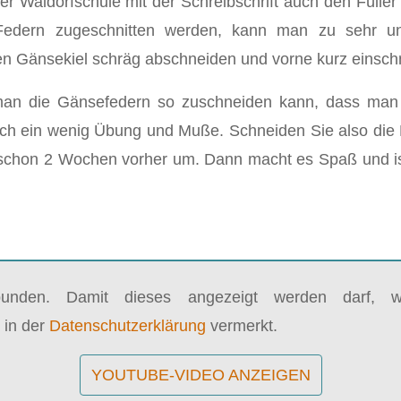
der Waldorfschule mit der Schreibschrift auch den Füller
edern zugeschnitten werden, kann man zu sehr un
en Gänsekiel schräg abschneiden und vorne kurz einsch
man die Gänsefedern so zuschneiden kann, dass man 
lich ein wenig Übung und Muße. Schneiden Sie also die 
chon 2 Wochen vorher um. Dann macht es Spaß und ist s
bunden. Damit dieses angezeigt werden darf, wi
 in der
Datenschutzerklärung
vermerkt.
YOUTUBE-VIDEO ANZEIGEN