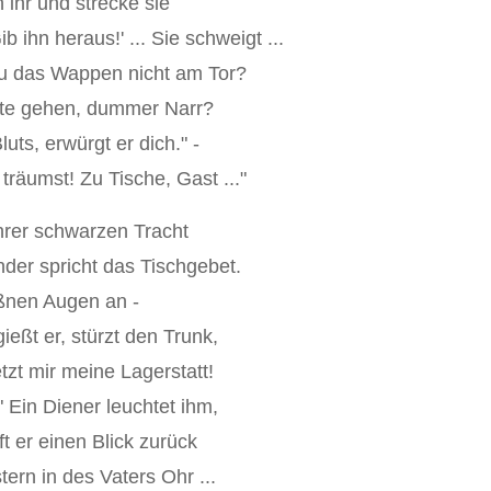
 ihr und strecke sie
Gib ihn heraus!' ... Sie schweigt ...
 du das Wappen nicht am Tor?
ste gehen, dummer Narr?
uts, erwürgt er dich." -
 träumst! Zu Tische, Gast ..."
 ihrer schwarzen Tracht
nder spricht das Tischgebet.
ißnen Augen an -
ießt er, stürzt den Trunk,
etzt mir meine Lagerstatt!
 Ein Diener leuchtet ihm,
t er einen Blick zurück
ern in des Vaters Ohr ...