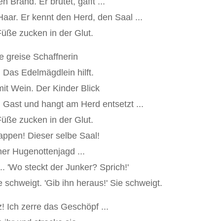
n Brand. Er brütet, gafft ...
Haar. Er kennt den Herd, den Saal ...
üße zucken in der Glut.
e greise Schaffnerin
 Das Edelmägdlein hilft.
it Wein. Der Kinder Blick
Gast und hangt am Herd entsetzt ...
üße zucken in der Glut.
ppen! Dieser selbe Saal!
iner Hugenottenjagd ...
... 'Wo steckt der Junker? Sprich!'
e schweigt. 'Gib ihn heraus!' Sie schweigt.
z! Ich zerre das Geschöpf ...