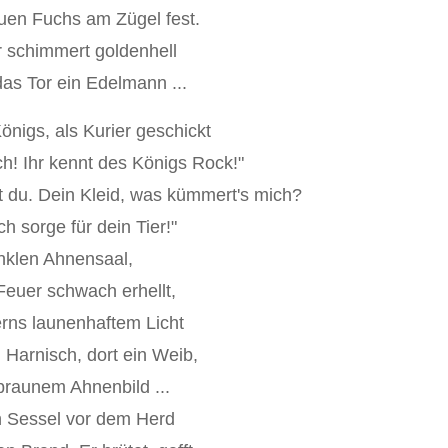
uen Fuchs am Zügel fest.
r schimmert goldenhell
das Tor ein Edelmann ...
Königs, als Kurier geschickt
h! Ihr kennt des Königs Rock!"
st du. Dein Kleid, was kümmert's mich?
ch sorge für dein Tier!"
dunklen Ahnensaal,
Feuer schwach erhellt,
erns launenhaftem Licht
 Harnisch, dort ein Weib,
braunem Ahnenbild ...
en Sessel vor dem Herd