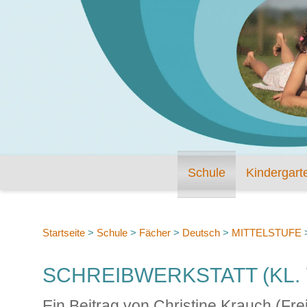
Schule
Kindergart
Startseite
>
Schule
>
Fächer
>
Deutsch
>
MITTELSTUFE
SCHREIBWERKSTATT (KL. 
Ein Beitrag von Christine Krauch (Fre