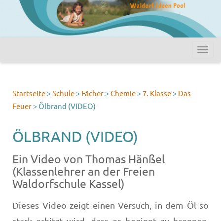
Startseite
>
Schule
>
Fächer
>
Chemie
>
7. Klasse
>
Das
Feuer
>
Ölbrand (VIDEO)
ÖLBRAND (VIDEO)
Ein Video von Thomas Hänßel
(Klassenlehrer an der Freien
Waldorfschule Kassel)
Dieses Video zeigt einen Versuch, in dem Öl so
stark erhitzt wird, dass es beginnt zu brennen.