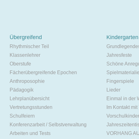
Übergreifend
Kindergarten
Rhythmischer Teil
Grundlegende
Klassenlehrer
Jahresfeste
Oberstufe
Schöne Anreg
Fächerübergreifende Epochen
Spielmateriali
Anthroposophie
Fingerspiele
Pädagogik
Lieder
Lehrplanübersicht
Einmal in der
Vertretungsstunden
Im Kontakt mit
Schulfeiern
Vorschulkinde
Konferenzarbeit / Selbstverwaltung
Jahreszeitenti
Arbeiten und Tests
VORHANG A