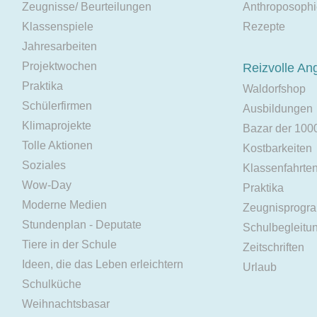
Zeugnisse/ Beurteilungen
Anthroposoph
Klassenspiele
Rezepte
Jahresarbeiten
Projektwochen
Reizvolle An
Praktika
Waldorfshop
Schülerfirmen
Ausbildungen
Klimaprojekte
Bazar der 100
Tolle Aktionen
Kostbarkeiten
Soziales
Klassenfahrte
Wow-Day
Praktika
Moderne Medien
Zeugnisprogr
Stundenplan - Deputate
Schulbegleitu
Tiere in der Schule
Zeitschriften
Ideen, die das Leben erleichtern
Urlaub
Schulküche
Weihnachtsbasar