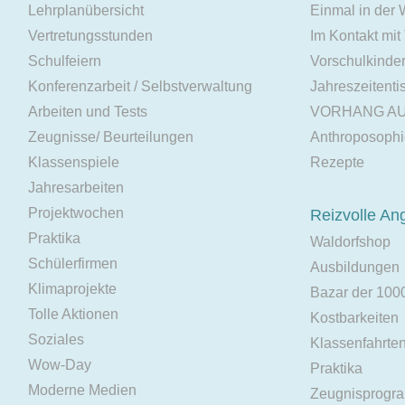
Lehrplanübersicht
Einmal in der
Vertretungsstunden
Im Kontakt mit
Schulfeiern
Vorschulkinde
Konferenzarbeit / Selbstverwaltung
Jahreszeitenti
Arbeiten und Tests
VORHANG A
Zeugnisse/ Beurteilungen
Anthroposoph
Klassenspiele
Rezepte
Jahresarbeiten
Projektwochen
Reizvolle An
Praktika
Waldorfshop
Schülerfirmen
Ausbildungen
Klimaprojekte
Bazar der 100
Tolle Aktionen
Kostbarkeiten
Soziales
Klassenfahrte
Wow-Day
Praktika
Moderne Medien
Zeugnisprogr