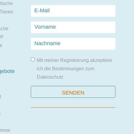
 Woche
 Tieren
r
sche
UF
ie
Mit meiner Registrierung akzeptiere
ich die Bestimmungen zum
gebote
Datenschutz
0
n
amme