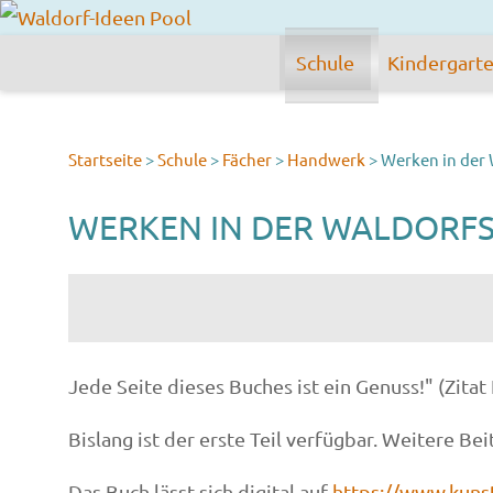
Schule
Kindergart
Startseite
>
Schule
>
Fächer
>
Handwerk
>
Werken in der
WERKEN IN DER WALDORF
Jede Seite dieses Buches ist ein Genuss!" (Zit
Bislang ist der erste Teil verfügbar. Weitere Bei
Das Buch lässt sich digital auf
https://www.kuns