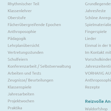
Rhythmischer Teil
Grundlegende
Klassenlehrer
Jahresfeste
Oberstufe
Schöne Anreg
Fächerübergreifende Epochen
Spielmateriali
Anthroposophie
Fingerspiele
Pädagogik
Lieder
Lehrplanübersicht
Einmal in der
Vertretungsstunden
Im Kontakt mit
Schulfeiern
Vorschulkinde
Konferenzarbeit / Selbstverwaltung
Jahreszeitenti
Arbeiten und Tests
VORHANG AU
Zeugnisse/ Beurteilungen
Anthroposoph
Klassenspiele
Rezepte
Jahresarbeiten
Projektwochen
Reizvolle A
Praktika
Waldorfshop