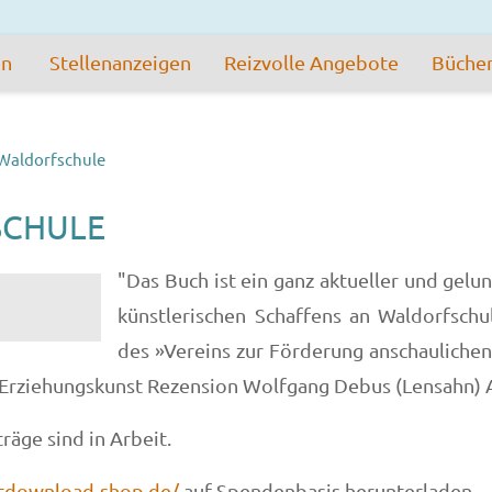
en
Stellenanzeigen
Reizvolle Angebote
Büche
 Waldorfschule
SCHULE
"Das Buch ist ein ganz aktueller und gelu
künstlerischen Schaffens an Waldorfschu
des »Vereins zur Förderung anschaulichen
at Erziehungskunst Rezension Wolfgang Debus (Lensahn) 
träge sind in Arbeit.
tdownload-shop.de/
auf Spendenbasis herunterladen.