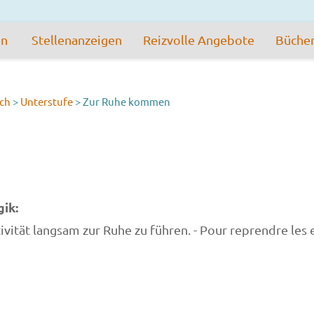
en
Stellenanzeigen
Reizvolle Angebote
Büche
sch
>
Unterstufe
>
Zur Ruhe kommen
ik:
ität langsam zur Ruhe zu führen. - Pour reprendre les e