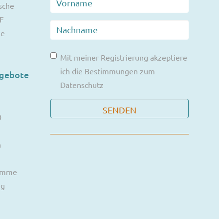
sche
F
ie
Mit meiner Registrierung akzeptiere
ich die Bestimmungen zum
ngebote
Datenschutz
0
n
ramme
ng