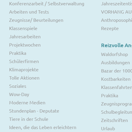
Konferenzarbeit / Selbstverwaltung
Jahreszeitenti
Arbeiten und Tests
VORHANG AU
Zeugnisse/ Beurteilungen
Anthroposoph
Klassenspiele
Rezepte
Jahresarbeiten
Projektwochen
Reizvolle A
Praktika
Waldorfshop
Schülerfirmen
Ausbildungen
Klimaprojekte
Bazar der 100
Tolle Aktionen
Kostbarkeiten
Soziales
Klassenfahrte
Wow-Day
Praktika
Moderne Medien
Zeugnisprog
Stundenplan - Deputate
Schulbegleitu
Tiere in der Schule
Zeitschriften
Ideen, die das Leben erleichtern
Urlaub