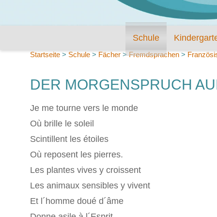
Schule
Kindergart
Startseite
>
Schule
>
Fächer
>
Fremdsprachen
>
Französi
DER MORGENSPRUCH AU
Je me tourne vers le monde
Où brille le soleil
Scintillent les étoiles
Où reposent les pierres.
Les plantes vives y croissent
Les animaux sensibles y vivent
Et l´homme doué d´âme
Donne asile à l´Esprit.