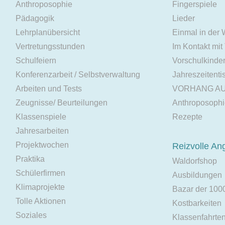
Anthroposophie
Fingerspiele
Pädagogik
Lieder
Lehrplanübersicht
Einmal in der
Vertretungsstunden
Im Kontakt mit
Schulfeiern
Vorschulkinde
Konferenzarbeit / Selbstverwaltung
Jahreszeitenti
Arbeiten und Tests
VORHANG A
Zeugnisse/ Beurteilungen
Anthroposoph
Klassenspiele
Rezepte
Jahresarbeiten
Projektwochen
Reizvolle An
Praktika
Waldorfshop
Schülerfirmen
Ausbildungen
Klimaprojekte
Bazar der 100
Tolle Aktionen
Kostbarkeiten
Soziales
Klassenfahrte