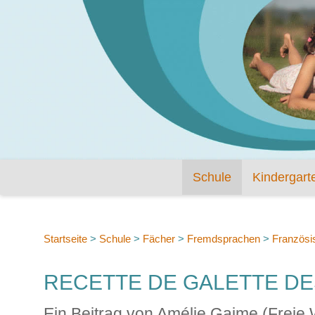
Schule
Kindergart
Startseite
>
Schule
>
Fächer
>
Fremdsprachen
>
Französi
RECETTE DE GALETTE DES
Ein Beitrag von Amélie Gaime (Freie