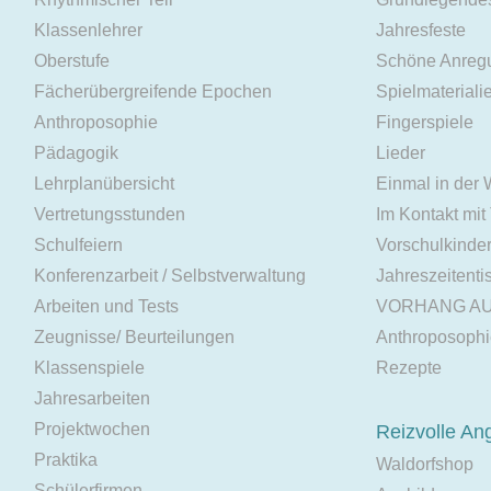
Klassenlehrer
Jahresfeste
Oberstufe
Schöne Anreg
Fächerübergreifende Epochen
Spielmateriali
Anthroposophie
Fingerspiele
Pädagogik
Lieder
Lehrplanübersicht
Einmal in der
Vertretungsstunden
Im Kontakt mit
Schulfeiern
Vorschulkinde
Konferenzarbeit / Selbstverwaltung
Jahreszeitenti
Arbeiten und Tests
VORHANG A
Zeugnisse/ Beurteilungen
Anthroposoph
Klassenspiele
Rezepte
Jahresarbeiten
Projektwochen
Reizvolle An
Praktika
Waldorfshop
Schülerfirmen