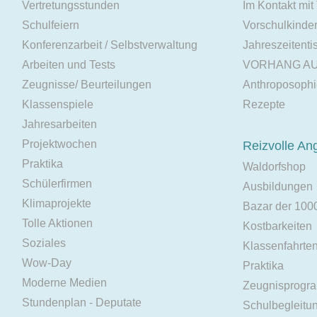
Vertretungsstunden
Im Kontakt mit
Schulfeiern
Vorschulkinde
Konferenzarbeit / Selbstverwaltung
Jahreszeitenti
Arbeiten und Tests
VORHANG A
Zeugnisse/ Beurteilungen
Anthroposoph
Klassenspiele
Rezepte
Jahresarbeiten
Projektwochen
Reizvolle An
Praktika
Waldorfshop
Schülerfirmen
Ausbildungen
Klimaprojekte
Bazar der 100
Tolle Aktionen
Kostbarkeiten
Soziales
Klassenfahrte
Wow-Day
Praktika
Moderne Medien
Zeugnisprogr
Stundenplan - Deputate
Schulbegleitu