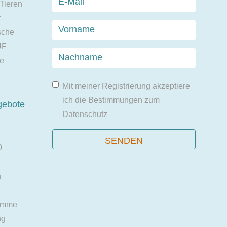
 Tieren
r
sche
UF
ie
Mit meiner Registrierung akzeptiere
ich die Bestimmungen zum
gebote
Datenschutz
0
n
amme
ng