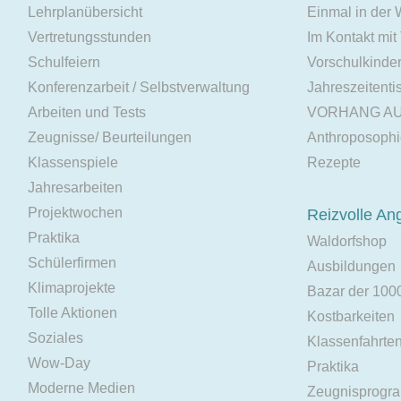
Lehrplanübersicht
Einmal in der
Vertretungsstunden
Im Kontakt mit
Schulfeiern
Vorschulkinde
Konferenzarbeit / Selbstverwaltung
Jahreszeitenti
Arbeiten und Tests
VORHANG A
Zeugnisse/ Beurteilungen
Anthroposoph
Klassenspiele
Rezepte
Jahresarbeiten
Projektwochen
Reizvolle An
Praktika
Waldorfshop
Schülerfirmen
Ausbildungen
Klimaprojekte
Bazar der 100
Tolle Aktionen
Kostbarkeiten
Soziales
Klassenfahrte
Wow-Day
Praktika
Moderne Medien
Zeugnisprogr