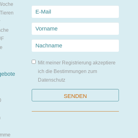
 Woche
 Tieren
r
sche
UF
ie
Mit meiner Registrierung akzeptiere
ich die Bestimmungen zum
gebote
Datenschutz
0
n
amme