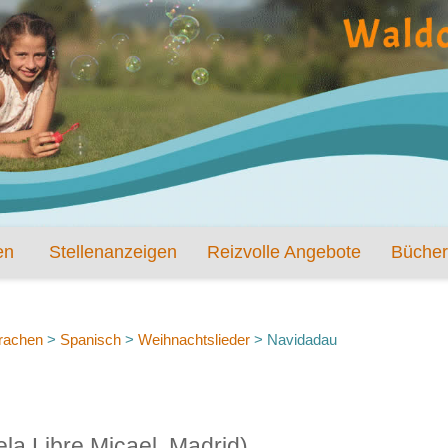
en
Stellenanzeigen
Reizvolle Angebote
Bücher
rachen
>
Spanisch
>
Weihnachtslieder
>
Navidadau
la Libre Micael, Madrid)