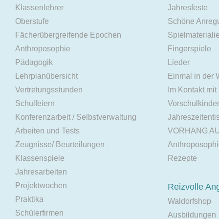
Klassenlehrer
Jahresfeste
Oberstufe
Schöne Anreg
Fächerübergreifende Epochen
Spielmateriali
Anthroposophie
Fingerspiele
Pädagogik
Lieder
Lehrplanübersicht
Einmal in der
Vertretungsstunden
Im Kontakt mit
Schulfeiern
Vorschulkinde
Konferenzarbeit / Selbstverwaltung
Jahreszeitenti
Arbeiten und Tests
VORHANG A
Zeugnisse/ Beurteilungen
Anthroposoph
Klassenspiele
Rezepte
Jahresarbeiten
Projektwochen
Reizvolle An
Praktika
Waldorfshop
Schülerfirmen
Ausbildungen