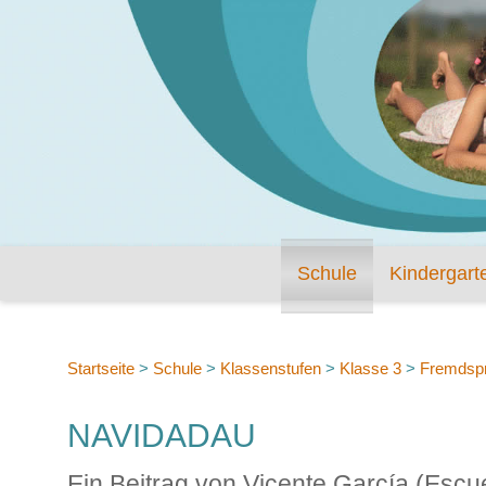
Schule
Kindergart
Startseite
>
Schule
>
Klassenstufen
>
Klasse 3
>
Fremdsp
NAVIDADAU
Ein Beitrag von Vicente García (Escue