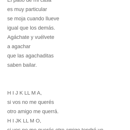
El patio de mi casa
es muy particular
se moja cuando llueve
igual que los demás.
Agáchate y vuélvete
a agachar
que las agachaditas
saben bailar.
H I J K LL M A,
si vos no me querés
otro amigo me querrá.
H I JK LL M O,