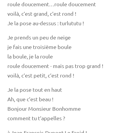
roule doucement…roule doucement
voilà, c’est grand, c’est rond !
Je la pose au-dessus : turlututu !
Je prends un peu de neige
je fais une troisième boule
la boule, je la roule
roule doucement - mais pas trop grand !
voilà, c’est petit, c’est rond !
Je la pose tout en haut
Ah, que c’est beau !
Bonjour Monsieur Bonhomme
comment tu t’appelles ?
Jean-François-Dupont-Le Froid !
à