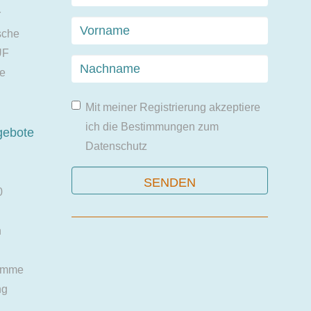
r
sche
UF
ie
Mit meiner Registrierung akzeptiere
ich die Bestimmungen zum
gebote
Datenschutz
0
n
amme
ng