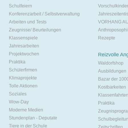
Schulfeiern
Vorschulkinde
Konferenzarbeit / Selbstverwaltung
Jahreszeitenti
Arbeiten und Tests
VORHANG A
Zeugnisse/ Beurteilungen
Anthroposoph
Klassenspiele
Rezepte
Jahresarbeiten
Projektwochen
Reizvolle An
Praktika
Waldorfshop
Schülerfirmen
Ausbildungen
Klimaprojekte
Bazar der 100
Tolle Aktionen
Kostbarkeiten
Soziales
Klassenfahrte
Wow-Day
Praktika
Moderne Medien
Zeugnisprogr
Stundenplan - Deputate
Schulbegleitu
Tiere in der Schule
Zeitschriften