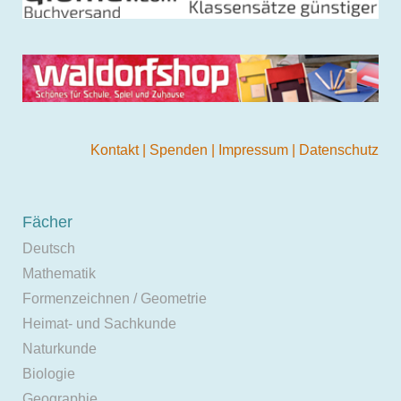
Kontakt
|
Spenden
|
Impressum
|
Datenschutz
Fächer
Deutsch
Mathematik
Formenzeichnen / Geometrie
Heimat- und Sachkunde
Naturkunde
Biologie
Geographie