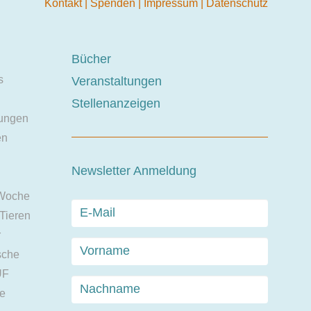
Kontakt
|
Spenden
|
Impressum
|
Datenschutz
Bücher
s
Veranstaltungen
Stellenanzeigen
ungen
en
Newsletter Anmeldung
 Woche
 Tieren
r
sche
UF
ie