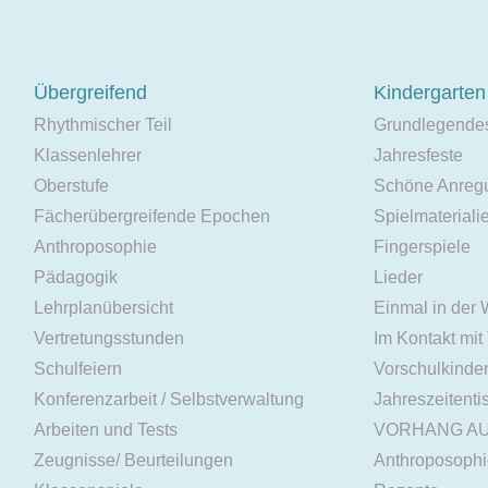
Übergreifend
Kindergarten
Rhythmischer Teil
Grundlegende
Klassenlehrer
Jahresfeste
Oberstufe
Schöne Anreg
Fächerübergreifende Epochen
Spielmateriali
Anthroposophie
Fingerspiele
Pädagogik
Lieder
Lehrplanübersicht
Einmal in der
Vertretungsstunden
Im Kontakt mit
Schulfeiern
Vorschulkinde
Konferenzarbeit / Selbstverwaltung
Jahreszeitenti
Arbeiten und Tests
VORHANG A
Zeugnisse/ Beurteilungen
Anthroposoph