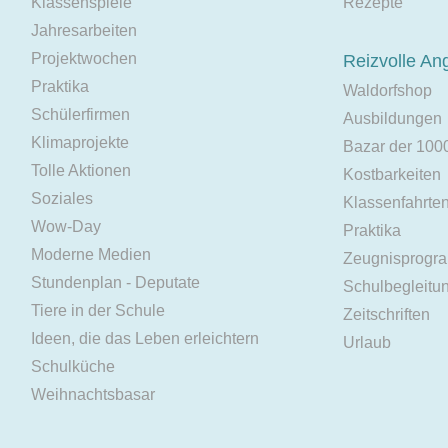
Klassenspiele
Rezepte
Jahresarbeiten
Projektwochen
Reizvolle An
Praktika
Waldorfshop
Schülerfirmen
Ausbildungen
Klimaprojekte
Bazar der 100
Tolle Aktionen
Kostbarkeiten
Soziales
Klassenfahrte
Wow-Day
Praktika
Moderne Medien
Zeugnisprogr
Stundenplan - Deputate
Schulbegleitu
Tiere in der Schule
Zeitschriften
Ideen, die das Leben erleichtern
Urlaub
Schulküche
Weihnachtsbasar