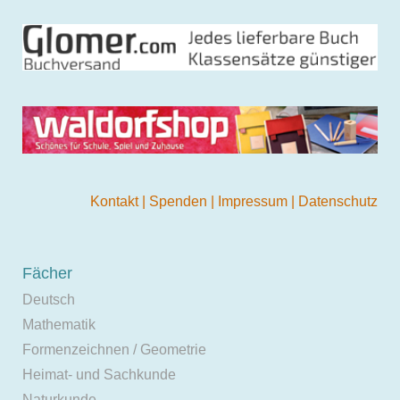
Kontakt
|
Spenden
|
Impressum
|
Datenschutz
Fächer
Deutsch
Mathematik
Formenzeichnen / Geometrie
Heimat- und Sachkunde
Naturkunde