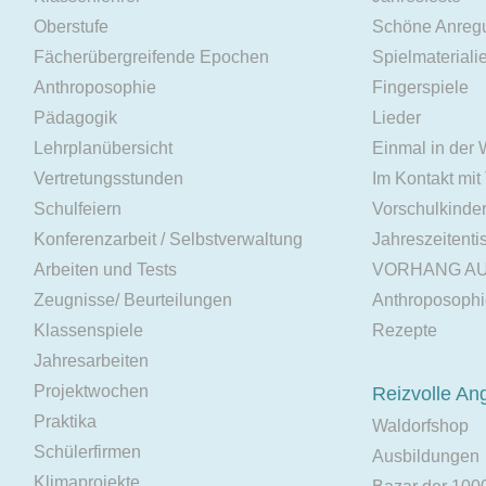
Oberstufe
Schöne Anreg
Fächerübergreifende Epochen
Spielmateriali
Anthroposophie
Fingerspiele
Pädagogik
Lieder
Lehrplanübersicht
Einmal in der
Vertretungsstunden
Im Kontakt mit
Schulfeiern
Vorschulkinde
Konferenzarbeit / Selbstverwaltung
Jahreszeitenti
Arbeiten und Tests
VORHANG A
Zeugnisse/ Beurteilungen
Anthroposoph
Klassenspiele
Rezepte
Jahresarbeiten
Projektwochen
Reizvolle An
Praktika
Waldorfshop
Schülerfirmen
Ausbildungen
Klimaprojekte