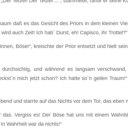
Der Teufel! Der Teufel ...“, stammelte, raffte er seine 
um daß es das Gesicht des Priors in dem kleinen Vie
ird auch Zeit! Ich hab` Durst, eh! Capisco, ihr Trottel?“
nnen, Böser“, kreischte der Prior entsetzt und hielt se
rchsichtig, und während es langsam verschwand, v
t`n mich jetzt schon? Ich hatte so`n geilen Traum!“ 
 bebend und starrte auf das Nichts vor dem Tor, das ebe
war das. Vergiss es! Der Böse hat uns mit einem Wahnb
 In Wahrheit war da nichts!“