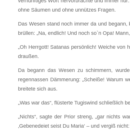
vernünftiges Wort hervorbrachte und immer nur: „
ohne Säumen und ohne unnützes Fragen.
Das Wesen stand noch immer da und begann, ka
brüllen: „Na, endlich! Und noch so`n Opa! Mann, w
„Oh Herrgott! Satanas persönlich! Weiche von hi
draußen.
Da begann das Wesen zu schimmern, wurde du
regennassen Dämmerung: „Scheiße! Warum wecks
breitete sich aus.
„Was war das“, flüsterte Tugiswind schließlich
„Nichts“, sagte der Prior streng, „gar nichts 
‚Gebenedeiet seist Du Maria‘ – und vergiß nicht: