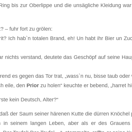
Ring bis zur Oberlippe und die unsägliche Kleidung wa
– fuhr fort zu grölen:
prit? Ich hab`n totalen Brand, eh! Un habt ihr Bier un
r nichts verstand, deutete das Geschöpf auf seine Hau
rend es gegen das Tor trat, „wass`n nu, bisse taub oder
ch eile, den
Prior
zu holen“ keuchte er bebend, „harret hier
ste kein Deutsch, Alter?“
 daß der Saum seiner härenen Kutte die dürren Knöchel 
en in seinem langen Leben, aber als er des Grauens