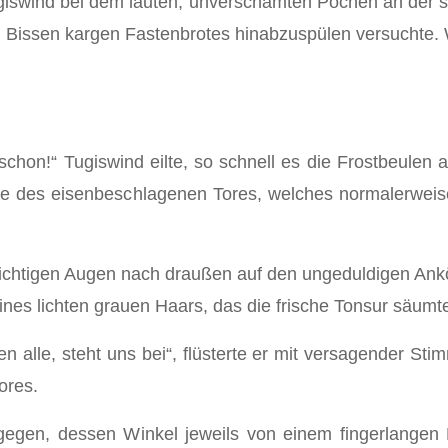
giswind bei dem lauten, unverschämten Pochen an der s
Bissen kargen Fastenbrotes hinabzuspülen versuchte. Wer
 schon!“ Tugiswind eilte, so schnell es die Frostbeulen
ite des eisenbeschlagenen Tores, welches normalerweis
zsichtigen Augen nach draußen auf den ungeduldigen An
nes lichten grauen Haars, das die frische Tonsur säumt
en alle, steht uns bei“, flüsterte er mit versagender S
ores.
tgegen, dessen Winkel jeweils von einem fingerlange