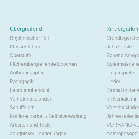
Übergreifend
Kindergarten
Rhythmischer Teil
Grundlegende
Klassenlehrer
Jahresfeste
Oberstufe
Schöne Anreg
Fächerübergreifende Epochen
Spielmateriali
Anthroposophie
Fingerspiele
Pädagogik
Lieder
Lehrplanübersicht
Einmal in der
Vertretungsstunden
Im Kontakt mit
Schulfeiern
Vorschulkinde
Konferenzarbeit / Selbstverwaltung
Jahreszeitenti
Arbeiten und Tests
VORHANG A
Zeugnisse/ Beurteilungen
Anthroposoph