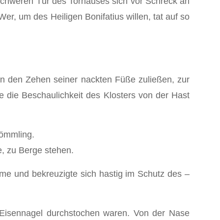
chweren Tür des Torhauses sich vor Schreck an
, um des Heiligen Bonifatius willen, tat auf so
 an den Zehen seiner nackten Füße zuließen, zur
e die Beschaulichkeit des Klosters von der Hast
kömmling.
e, zu Berge stehen.
timme und bekreuzigte sich hastig im Schutz des –
n Eisennagel durchstochen waren. Von der Nase