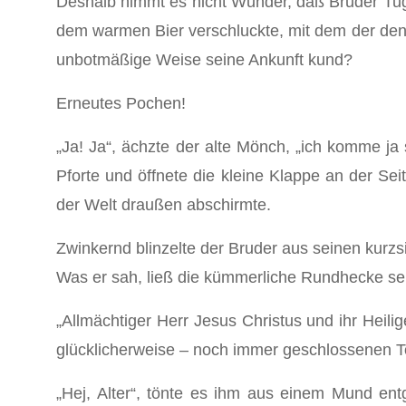
Deshalb nimmt es nicht Wunder, daß Bruder Tu
dem warmen Bier verschluckte, mit dem der den 
unbotmäßige Weise seine Ankunft kund?
Erneutes Pochen!
„Ja! Ja“, ächzte der alte Mönch, „ich komme ja
Pforte und öffnete die kleine Klappe an der Se
der Welt draußen abschirmte.
Zwinkernd blinzelte der Bruder aus seinen kur
Was er sah, ließ die kümmerliche Rundhecke sei
„Allmächtiger Herr Jesus Christus und ihr Heilig
glücklicherweise – noch immer geschlossenen T
„Hej, Alter“, tönte es ihm aus einem Mund en