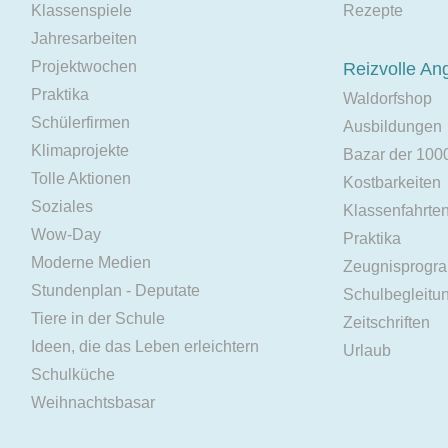
Klassenspiele
Rezepte
Jahresarbeiten
Projektwochen
Reizvolle An
Praktika
Waldorfshop
Schülerfirmen
Ausbildungen
Klimaprojekte
Bazar der 100
Tolle Aktionen
Kostbarkeiten
Soziales
Klassenfahrte
Wow-Day
Praktika
Moderne Medien
Zeugnisprogr
Stundenplan - Deputate
Schulbegleitu
Tiere in der Schule
Zeitschriften
Ideen, die das Leben erleichtern
Urlaub
Schulküche
Weihnachtsbasar