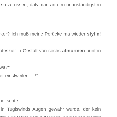
r so zerrissen, daß man an den unanständigsten
 Zucker? Ich muß meine Perücke ma wieder
styl`n
!
pteszier in Gestalt von sechs
abnormen
bunten
 wa?“
 einstweilen ... !“
peitschte.
 in Tugiswinds Augen gewahr wurde, der kein