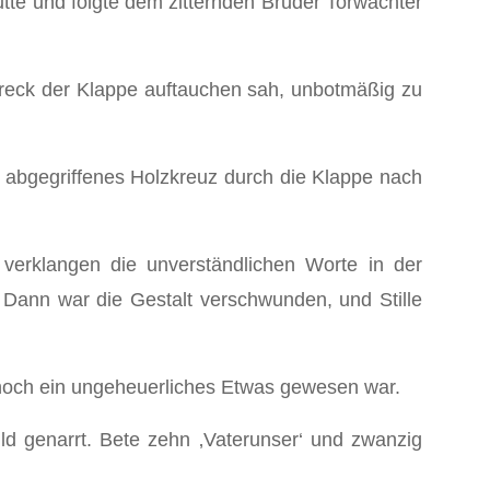
Kutte und folgte dem zitternden Bruder Torwächter
reck der Klappe auftauchen sah, unbotmäßig zu
in abgegriffenes Holzkreuz durch die Klappe nach
erklangen die unverständlichen Worte in der
Dann war die Gestalt verschwunden, und Stille
n noch ein ungeheuerliches Etwas gewesen war.
ild genarrt. Bete zehn ‚Vaterunser‘ und zwanzig