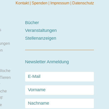
Kontakt
|
Spenden
|
Impressum
|
Datenschutz
Bücher
s
Veranstaltungen
Stellenanzeigen
ungen
en
Newsletter Anmeldung
 Woche
 Tieren
r
sche
UF
ie