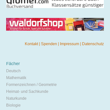
Kontakt
|
Spenden
|
Impressum
|
Datenschutz
Fächer
Deutsch
Mathematik
Formenzeichnen / Geometrie
Heimat- und Sachkunde
Naturkunde
Biologie