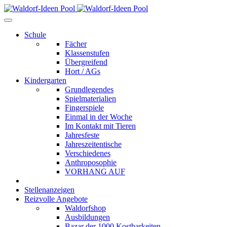
Schule
Fächer
Klassenstufen
Übergreifend
Hort / AGs
Kindergarten
Grundlegendes
Spielmaterialien
Fingerspiele
Einmal in der Woche
Im Kontakt mit Tieren
Jahresfeste
Jahreszeitentische
Verschiedenes
Anthroposophie
VORHANG AUF
Stellenanzeigen
Reizvolle Angebote
Waldorfshop
Ausbildungen
Bazar der 1000 Kostbarkeiten