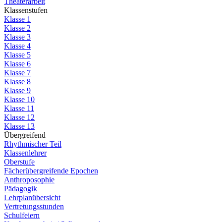
Theaterarbeit
Klassenstufen
Klasse 1
Klasse 2
Klasse 3
Klasse 4
Klasse 5
Klasse 6
Klasse 7
Klasse 8
Klasse 9
Klasse 10
Klasse 11
Klasse 12
Klasse 13
Übergreifend
Rhythmischer Teil
Klassenlehrer
Oberstufe
Fächerübergreifende Epochen
Anthroposophie
Pädagogik
Lehrplanübersicht
Vertretungsstunden
Schulfeiern