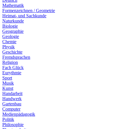
Deutsch
Mathematik
Formenzeichnen / Geometrie
Heimat- und Sachkunde
Naturkunde
Biologie
Geographie
Geologie
Chemie
Physik
Geschichte
Fremdsprachen
Religion
Fach Glück
Eurythmie
Sport
Musik
Kunst
Handarbeit
Handwerk
Gartenbau
Computer
Medienpädagogik
Politik
Philosophie