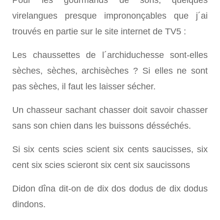
virelangues presque imprononçables que j´ai
trouvés en partie sur le site internet de TV5 :
Les chaussettes de l´archiduchesse sont-elles
sèches, sèches, archisèches ? Si elles ne sont
pas sèches, il faut les laisser sécher.
Un chasseur sachant chasser doit savoir chasser
sans son chien dans les buissons désséchés.
Si six cents scies scient six cents saucisses, six
cent six scies scieront six cent six saucissons
Didon dîna dit-on de dix dos dodus de dix dodus
dindons.