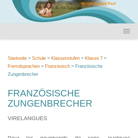
Startseite
>
Schule
>
Klassenstufen
>
Klasse 7
>
Fremdsprachen
>
Französisch
>
Französische
Zungenbrecher
FRANZÖSISCHE
ZUNGENBRECHER
VIRELANGUES
Pour les gourmands de sons, quelques