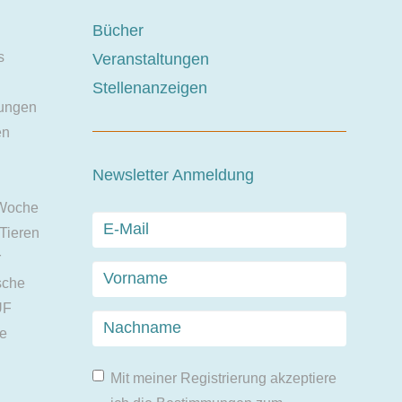
Bücher
s
Veranstaltungen
Stellenanzeigen
ungen
en
Newsletter Anmeldung
 Woche
 Tieren
r
sche
UF
ie
Mit meiner Registrierung akzeptiere