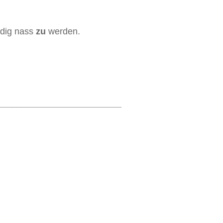
ndig nass
zu
werden.
_________________________