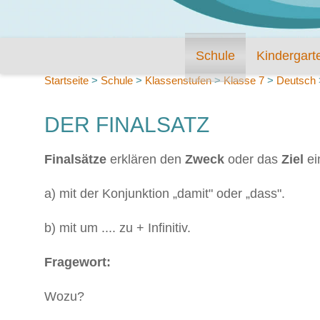
Schule
Kindergart
Startseite
>
Schule
>
Klassenstufen
>
Klasse 7
>
Deutsch
DER FINALSATZ
Finalsätze
erklären den
Zweck
oder das
Ziel
ei
a) mit der Konjunktion „damit" oder „dass".
b) mit um .... zu + Infinitiv.
Fragewort:
Wozu?