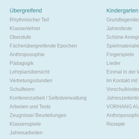
Übergreifend
Kindergarten
Rhythmischer Teil
Grundlegende
Klassenlehrer
Jahresfeste
Oberstufe
Schöne Anreg
Fächerübergreifende Epochen
Spielmateriali
Anthroposophie
Fingerspiele
Pädagogik
Lieder
Lehrplanübersicht
Einmal in der
Vertretungsstunden
Im Kontakt mit
Schulfeiern
Vorschulkinde
Konferenzarbeit / Selbstverwaltung
Jahreszeitenti
Arbeiten und Tests
VORHANG A
Zeugnisse/ Beurteilungen
Anthroposoph
Klassenspiele
Rezepte
Jahresarbeiten