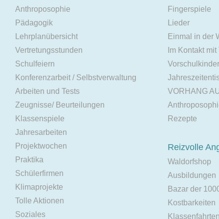
Anthroposophie
Fingerspiele
Pädagogik
Lieder
Lehrplanübersicht
Einmal in der
Vertretungsstunden
Im Kontakt mit
Schulfeiern
Vorschulkinde
Konferenzarbeit / Selbstverwaltung
Jahreszeitenti
Arbeiten und Tests
VORHANG A
Zeugnisse/ Beurteilungen
Anthroposoph
Klassenspiele
Rezepte
Jahresarbeiten
Projektwochen
Reizvolle An
Praktika
Waldorfshop
Schülerfirmen
Ausbildungen
Klimaprojekte
Bazar der 100
Tolle Aktionen
Kostbarkeiten
Soziales
Klassenfahrte