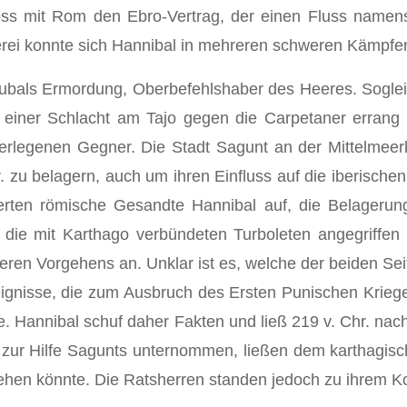
loss mit Rom den Ebro-Vertrag, der einen Fluss namen
erei konnte sich Hannibal in mehreren schweren Kämpfe
rubals Ermordung, Oberbefehlshaber des Heeres. Soglei
einer Schlacht am Tajo gegen die Carpetaner errang 
erlegenen Gegner. Die Stadt Sagunt an der Mittelmeerk
hr. zu belagern, auch um ihren Einfluss auf die iberisc
erten römische Gesandte Hannibal auf, die Belagerun
die mit Karthago verbündeten Turboleten angegriffen 
teren Vorgehens an. Unklar ist es, welche der beiden Se
eignisse, die zum Ausbruch des Ersten Punischen Kriege
tte. Hannibal schuf daher Fakten und ließ 219 v. Chr. n
s zur Hilfe Sagunts unternommen, ließen dem karthagisc
tgehen könnte. Die Ratsherren standen jedoch zu ihrem