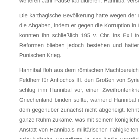
weiteren Jahr Pause kandidieren. Hannibal versc
Die karthagische Bevölkerung hatte wegen der 
die Abgaben, indem er gegen die Korruption in 
konnten ihn schließlich 195 v. Chr. ins Exil
Reformen blieben jedoch bestehen und hatte
Punischen Krieg.
Hannibal floh aus dem römischen Machtbereich,
Feldherr für Antiochos III. den Großen von Sy
schlug ihm Hannibal vor, einen Zweifrontenkri
Griechenland binden sollte, während Hannibal 
dem gegenüber zunächst nicht abgeneigt, lehnte
ganze Ruhm zukäme, was mit seinem königlichen
Anstatt von Hannibals militärischen Fähigkeite