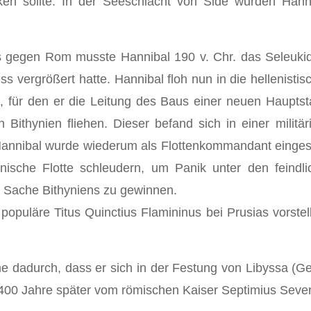
rken sollte. In der Seeschlacht von Side wurden Hann
 gegen Rom musste Hannibal 190 v. Chr. das Seleukidenr
uss vergrößert hatte. Hannibal floh nun in die hellenisti
., für den er die Leitung des Baus einer neuen Haupt
n Bithynien fliehen. Dieser befand sich in einer mili
nibal wurde wiederum als Flottenkommandant eingesetzt
enische Flotte schleudern, um Panik unter den feindl
ie Sache Bithyniens zu gewinnen.
opuläre Titus Quinctius Flamininus bei Prusias vorstel
 dadurch, dass er sich in der Festung von Libyssa (Geb
0 Jahre später vom römischen Kaiser Septimius Severus 