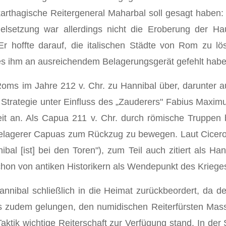
 karthagische Reitergeneral Maharbal soll gesagt haben:
Zielsetzung war allerdings nicht die Eroberung der H
r hoffte darauf, die italischen Städte von Rom zu l
es ihm an ausreichendem Belagerungsgerät gefehlt habe
oms im Jahre 212 v. Chr. zu Hannibal über, darunter 
Strategie unter Einfluss des „Zauderers" Fabius Maximus
it an. Als Capua 211 v. Chr. durch römische Truppen 
elagerer Capuas zum Rückzug zu bewegen. Laut Cicero (d
al [ist] bei den Toren"), zum Teil auch zitiert als Han
schon von antiken Historikern als Wendepunkt des Krieg
annibal schließlich in die Heimat zurückbeordert, da 
es zudem gelungen, den numidischen Reiterfürsten Ma
ktik wichtige Reiterschaft zur Verfügung stand. In der S