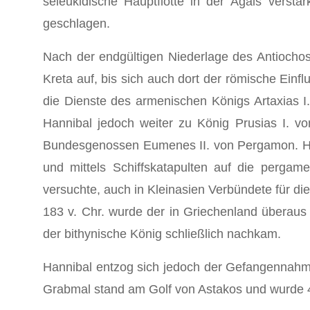
seleukidische Hauptflotte in der Ägäis verstä
geschlagen.
Nach der endgültigen Niederlage des Antiochos
Kreta auf, bis sich auch dort der römische Einfl
die Dienste des armenischen Königs Artaxias I
Hannibal jedoch weiter zu König Prusias I. vo
Bundesgenossen Eumenes II. von Pergamon. Han
und mittels Schiffskatapulten auf die pergam
versuchte, auch in Kleinasien Verbündete für d
183 v. Chr. wurde der in Griechenland überaus p
der bithynische König schließlich nachkam.
Hannibal entzog sich jedoch der Gefangennahme
Grabmal stand am Golf von Astakos und wurde 40