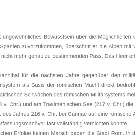
eit ungewöhnliches Bewusstsein über die Möglichkeiten 
Spanien zuvorzukommen, überschritt er die Alpen mit w
 nicht mehr genau zu bestimmenden Pass. Das Heer erli
nnibal für die nächsten Jahre gegenüber den militä
system als Basis der römischen Macht direkt bedrohte.
taktischen Schwächen des römischen Militärsystems me
8 v. Chr.) und am Trasimenischen See (217 v. Chr.) di
st des Jahres 216 v. Chr. bei Cannae auf eine römisch
mfassungsmanöver fast vollständig vernichten konnte.
rischen Erfolge keinen Marsch gegen die Stadt Rom. In 