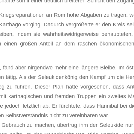
haffte somit einer deutlich breiteren Schicht den Zugan
Kriegsreparationen an Rom hohe Abgaben zu tragen, wel
Karthago vorging. Dadurch vergrößerte er den Kreis se
 treiben, indem sie wahrheitswidrigerweise behauptete
n einen großen Anteil an dem raschen ökonomische
 fand aber nirgendwo mehr eine längere Bleibe. Im öst
rien tätig. Als der Seleukidenkönig den Kampf um die 
eg zu führen. Dieser Plan hätte vorgesehen, dass Anti
mit karthagischen und fremden Truppen ein zweites Mal 
 jedoch letztlich ab: Er fürchtete, dass Hannibal bei d
 Selbstverständnis nicht zu vereinbaren war.
n Gebrauch zu machen, übertrug ihm der Seleukide nur d