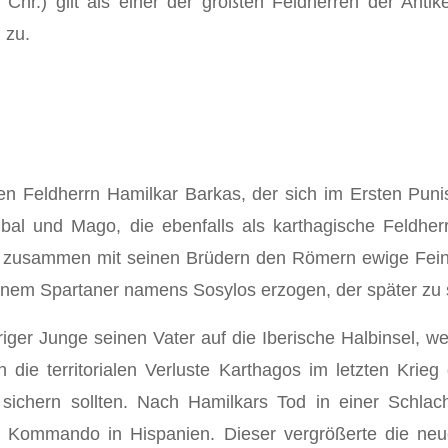
 Chr.) gilt als einer der größten Feldherren der Anti
 zu.
en Feldherrn Hamilkar Barkas, der sich im Ersten Pun
bal und Mago, die ebenfalls als karthagische Feldher
al zusammen mit seinen Brüdern den Römern ewige Fein
inem Spartaner namens Sosylos erzogen, der später zu 
hriger Junge seinen Vater auf die Iberische Halbinsel, 
 die territorialen Verluste Karthagos im letzten Kr
 sichern sollten. Nach Hamilkars Tod in einer Schla
ommando in Hispanien. Dieser vergrößerte die neue 