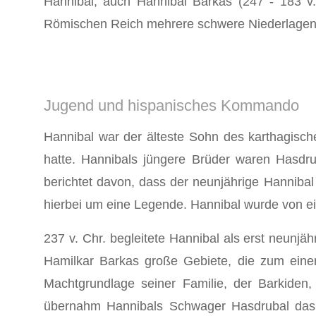
Hannibal, auch Hannibal Barkas (247 - 183 v.
Römischen Reich mehrere schwere Niederlagen
Jugend und hispanisches Kommando
Hannibal war der älteste Sohn des karthagisch
hatte. Hannibals jüngere Brüder waren Hasdru
berichtet davon, dass der neunjährige Hannib
hierbei um eine Legende. Hannibal wurde von e
237 v. Chr. begleitete Hannibal als erst neunjä
Hamilkar Barkas große Gebiete, die zum einen
Machtgrundlage seiner Familie, der Barkiden,
übernahm Hannibals Schwager Hasdrubal das K