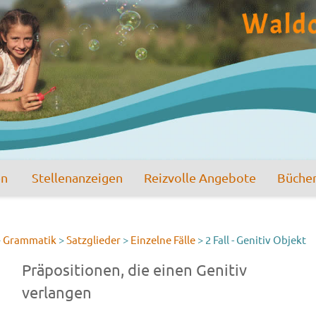
en
Stellenanzeigen
Reizvolle Angebote
Büche
>
Grammatik
>
Satzglieder
>
Einzelne Fälle
>
2 Fall - Genitiv Objekt
Präpositionen, die einen Genitiv
verlangen