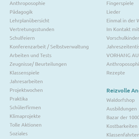
Anthroposophie
Fingerspiele
Pädagogik
Lieder
Lehrplanübersicht
Einmal in der
Vertretungsstunden
Im Kontakt mit
Schulfeiern
Vorschulkinde
Konferenzarbeit / Selbstverwaltung
Jahreszeitenti
Arbeiten und Tests
VORHANG AU
Zeugnisse/ Beurteilungen
Anthroposoph
Klassenspiele
Rezepte
Jahresarbeiten
Projektwochen
Reizvolle A
Praktika
Waldorfshop
Schülerfirmen
Ausbildungen
Klimaprojekte
Bazar der 100
Tolle Aktionen
Kostbarkeiten
Soziales
Klassenfahrte