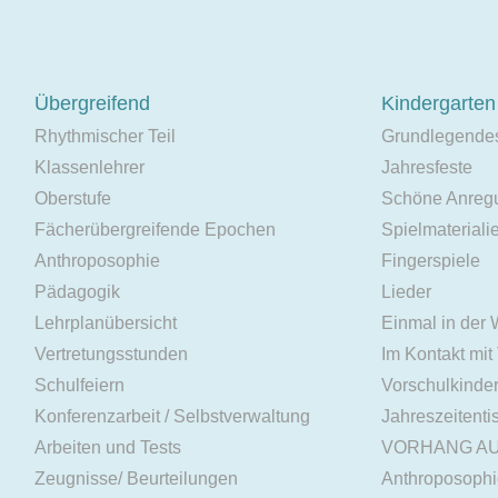
Übergreifend
Kindergarten
Rhythmischer Teil
Grundlegende
Klassenlehrer
Jahresfeste
Oberstufe
Schöne Anreg
Fächerübergreifende Epochen
Spielmateriali
Anthroposophie
Fingerspiele
Pädagogik
Lieder
Lehrplanübersicht
Einmal in der
Vertretungsstunden
Im Kontakt mit
Schulfeiern
Vorschulkinde
Konferenzarbeit / Selbstverwaltung
Jahreszeitenti
Arbeiten und Tests
VORHANG A
Zeugnisse/ Beurteilungen
Anthroposoph