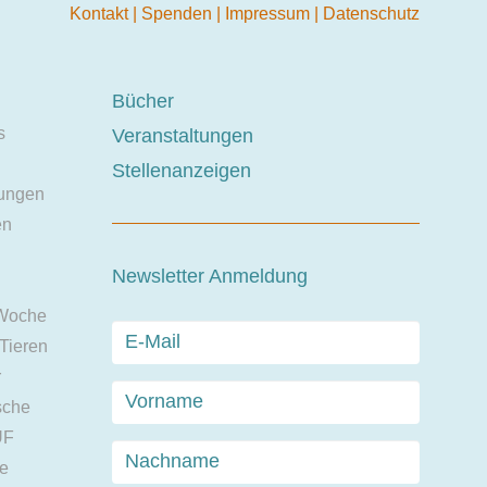
Kontakt
|
Spenden
|
Impressum
|
Datenschutz
Bücher
s
Veranstaltungen
Stellenanzeigen
ungen
en
Newsletter Anmeldung
 Woche
 Tieren
r
sche
UF
ie