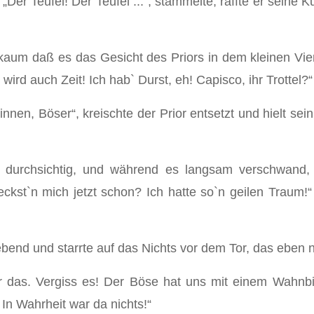
Der Teufel! Der Teufel ...“, stammelte, raffte er seine 
um daß es das Gesicht des Priors in dem kleinen Vie
ird auch Zeit! Ich hab` Durst, eh! Capisco, ihr Trottel?“
nnen, Böser“, kreischte der Prior entsetzt und hielt se
rchsichtig, und während es langsam verschwand, v
t`n mich jetzt schon? Ich hatte so`n geilen Traum!“ 
 bebend und starrte auf das Nichts vor dem Tor, das ebe
war das. Vergiss es! Der Böse hat uns mit einem Wahnb
 In Wahrheit war da nichts!“