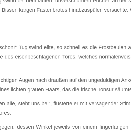
giswind bei dem lauten, unverschämten Pochen an der s
Bissen kargen Fastenbrotes hinabzuspülen versuchte. Wer
 schon!“ Tugiswind eilte, so schnell es die Frostbeulen
ite des eisenbeschlagenen Tores, welches normalerweis
zsichtigen Augen nach draußen auf den ungeduldigen An
nes lichten grauen Haars, das die frische Tonsur säumt
en alle, steht uns bei“, flüsterte er mit versagender S
ores.
tgegen, dessen Winkel jeweils von einem fingerlange