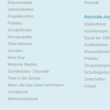
Klassenspiele
Rezepte
Jahresarbeiten
Projektwochen
Reizvolle An
Praktika
Waldorfshop
Schülerfirmen
Ausbildungen
Klimaprojekte
Bazar der 100
Tolle Aktionen
Kostbarkeiten
Soziales
Klassenfahrte
Wow-Day
Praktika
Moderne Medien
Zeugnisprogr
Stundenplan - Deputate
Schulbegleitu
Tiere in der Schule
Zeitschriften
Ideen, die das Leben erleichtern
Urlaub
Schulküche
Weihnachtsbasar