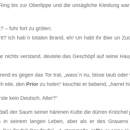
Ring bis zur Oberlippe und die unsägliche Kleidung wa
– fuhr fort zu grölen:
prit? Ich hab`n totalen Brand, eh! Un habt ihr Bier un
r nichts verstand, deutete das Geschöpf auf seine Hau
rend es gegen das Tor trat, „wass`n nu, bisse taub oder
ch eile, den
Prior
zu holen“ keuchte er bebend, „harret hier
ste kein Deutsch, Alter?“
 daß der Saum seiner härenen Kutte die dürren Knöchel 
en in seinem langen Leben, aber als er des Grauens