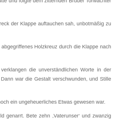
Kutte und folgte dem zitternden Bruder Torwächter
reck der Klappe auftauchen sah, unbotmäßig zu
in abgegriffenes Holzkreuz durch die Klappe nach
erklangen die unverständlichen Worte in der
Dann war die Gestalt verschwunden, und Stille
n noch ein ungeheuerliches Etwas gewesen war.
ild genarrt. Bete zehn ‚Vaterunser‘ und zwanzig