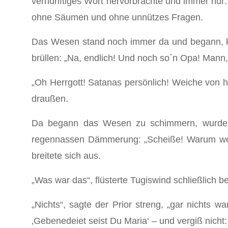
vernünftiges Wort hervorbrachte und immer nur: „
ohne Säumen und ohne unnützes Fragen.
Das Wesen stand noch immer da und begann, ka
brüllen: „Na, endlich! Und noch so`n Opa! Mann, w
„Oh Herrgott! Satanas persönlich! Weiche von hi
draußen.
Da begann das Wesen zu schimmern, wurde du
regennassen Dämmerung: „Scheiße! Warum wecks
breitete sich aus.
„Was war das“, flüsterte Tugiswind schließlich
„Nichts“, sagte der Prior streng, „gar nichts 
‚Gebenedeiet seist Du Maria‘ – und vergiß nicht: