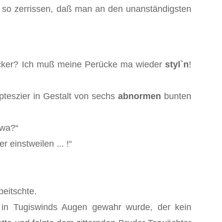
r so zerrissen, daß man an den unanständigsten
 Zucker? Ich muß meine Perücke ma wieder
styl`n
!
pteszier in Gestalt von sechs
abnormen
bunten
 wa?“
 einstweilen ... !“
peitschte.
 in Tugiswinds Augen gewahr wurde, der kein