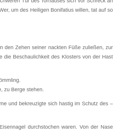
chweren Tür des Torhauses sich vor Schreck an
, um des Heiligen Bonifatius willen, tat auf so
 an den Zehen seiner nackten Füße zuließen, zur
e die Beschaulichkeit des Klosters von der Hast
kömmling.
e, zu Berge stehen.
timme und bekreuzigte sich hastig im Schutz des –
n Eisennagel durchstochen waren. Von der Nase