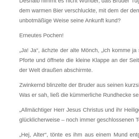
Deshalb nimmt es nicht Wunder, daß Bruder Tu
dem warmen Bier verschluckte, mit dem der den 
unbotmäßige Weise seine Ankunft kund?
Erneutes Pochen!
„Ja! Ja“, ächzte der alte Mönch, „ich komme ja
Pforte und öffnete die kleine Klappe an der Se
der Welt draußen abschirmte.
Zwinkernd blinzelte der Bruder aus seinen kur
Was er sah, ließ die kümmerliche Rundhecke sei
„Allmächtiger Herr Jesus Christus und ihr Heilig
glücklicherweise – noch immer geschlossenen T
„Hej, Alter“, tönte es ihm aus einem Mund en