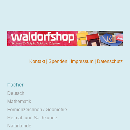
Kontakt
|
Spenden
|
Impressum
|
Datenschutz
Fächer
Deutsch
Mathematik
Formenzeichnen / Geometrie
Heimat- und Sachkunde
Naturkunde