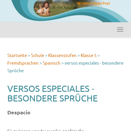
Startseite
>
Schule
>
Klassenstufen
>
Klasse 5
>
Fremdsprachen
>
Spanisch
>
versos especiales - besondere
Sprüche
VERSOS ESPECIALES -
BESONDERE SPRÜCHE
Despacio
Si quieres ver tu sueño realizado