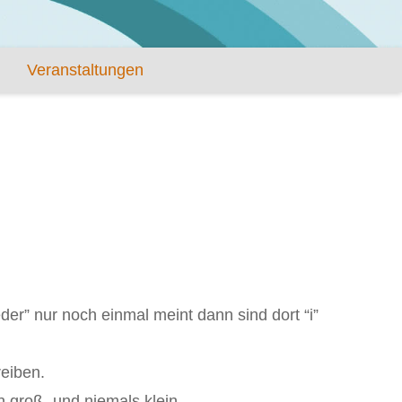
Veranstaltungen
er” nur noch einmal meint dann sind dort “i”
reiben.
an groß- und niemals klein.