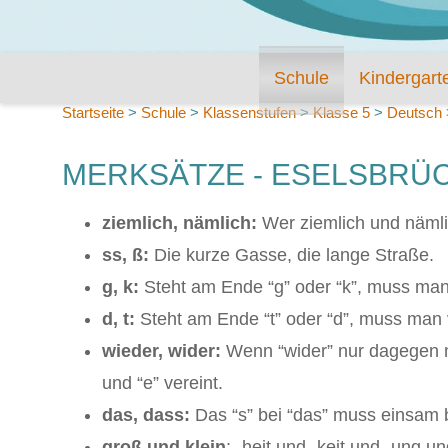
Schule
Kindergart
Startseite
>
Schule
>
Klassenstufen
>
Klasse 5
>
Deutsch
MERKSÄTZE - ESELSBRÜ
ziemlich, nämlich:
Wer ziemlich und nämlic
ss, ß:
Die kurze Gasse, die lange Straße.
g, k:
Steht am Ende “g” oder “k”, muss man v
d, t:
Steht am Ende “t” oder “d”, muss man v
wieder, wider:
Wenn “wider” nur dagegen me
und “e” vereint.
das, dass:
Das “s” bei “das” muss einsam 
groß und klein
: -heit und -keit und -ung u