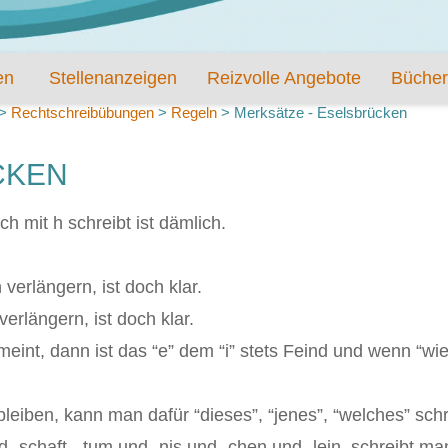
en
Stellenanzeigen
Reizvolle Angebote
Bücher
>
Rechtschreibübungen
>
Regeln
>
Merksätze - Eselsbrücken
CKEN
h mit h schreibt ist dämlich.
erlängern, ist doch klar.
erlängern, ist doch klar.
int, dann ist das “e” dem “i” stets Feind und wenn “wied
bleiben,
kann man dafür “dieses”, “jenes”, “welches” sch
nd -schaft, -tum und -nis und -chen und -lein, schreibt m