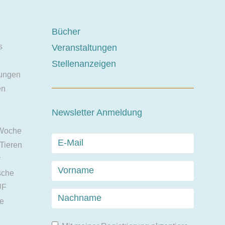
Bücher
s
Veranstaltungen
Stellenanzeigen
ungen
en
Newsletter Anmeldung
 Woche
 Tieren
r
sche
UF
ie