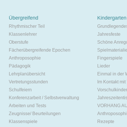
Übergreifend
Kindergarten
Rhythmischer Teil
Grundlegende
Klassenlehrer
Jahresfeste
Oberstufe
Schöne Anreg
Fächerübergreifende Epochen
Spielmateriali
Anthroposophie
Fingerspiele
Pädagogik
Lieder
Lehrplanübersicht
Einmal in der
Vertretungsstunden
Im Kontakt mit
Schulfeiern
Vorschulkinde
Konferenzarbeit / Selbstverwaltung
Jahreszeitenti
Arbeiten und Tests
VORHANG A
Zeugnisse/ Beurteilungen
Anthroposoph
Klassenspiele
Rezepte