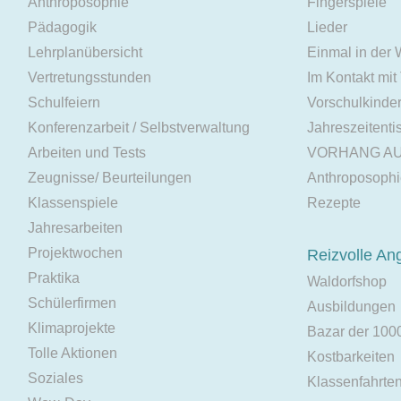
Anthroposophie
Fingerspiele
Pädagogik
Lieder
Lehrplanübersicht
Einmal in der
Vertretungsstunden
Im Kontakt mit
Schulfeiern
Vorschulkinde
Konferenzarbeit / Selbstverwaltung
Jahreszeitenti
Arbeiten und Tests
VORHANG A
Zeugnisse/ Beurteilungen
Anthroposoph
Klassenspiele
Rezepte
Jahresarbeiten
Projektwochen
Reizvolle An
Praktika
Waldorfshop
Schülerfirmen
Ausbildungen
Klimaprojekte
Bazar der 100
Tolle Aktionen
Kostbarkeiten
Soziales
Klassenfahrte