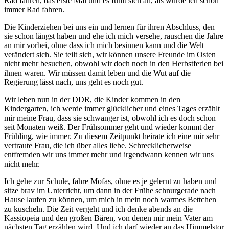
Rad fahren, das erste Mal und es fühlt sich an, als würde ich schon
immer Rad fahren.
Die Kinderziehen bei uns ein und lernen für ihren Abschluss, den
sie schon längst haben und ehe ich mich versehe, rauschen die Jahre
an mir vorbei, ohne dass ich mich besinnen kann und die Welt
verändert sich. Sie teilt sich, wir können unsere Freunde im Osten
nicht mehr besuchen, obwohl wir doch noch in den Herbstferien bei
ihnen waren. Wir müssen damit leben und die Wut auf die
Regierung lässt nach, uns geht es noch gut.
Wir leben nun in der DDR, die Kinder kommen in den
Kindergarten, ich werde immer glücklicher und eines Tages erzählt
mir meine Frau, dass sie schwanger ist, obwohl ich es doch schon
seit Monaten weiß. Der Frühsommer geht und wieder kommt der
Frühling, wie immer. Zu diesem Zeitpunkt heirate ich eine mir sehr
vertraute Frau, die ich über alles liebe. Schrecklicherweise
entfremden wir uns immer mehr und irgendwann kennen wir uns
nicht mehr.
Ich gehe zur Schule, fahre Mofas, ohne es je gelernt zu haben und
sitze brav im Unterricht, um dann in der Frühe schnurgerade nach
Hause laufen zu können, um mich in mein noch warmes Bettchen
zu kuscheln. Die Zeit vergeht und ich denke abends an die
Kassiopeia und den großen Bären, von denen mir mein Vater am
nächsten Tag erzählen wird. Und ich darf wieder an das Himmelstor