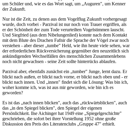
um Schüler und, wie es das Wort sagt, um „Auguren", um Kenner
der Zukunft.
Nur ist die Zeit, zu denen aus dem Vogelflug Zukunft vorhergesagt
wurde, doch vorbei - Parzival ist nur noch von Trauer ergriffen, als
er der Schönheit der zum Tode verurteilten Vogelstimmen lauscht.
Und Siegfried (aus dem Nibelungenlied) konnte nach dem Kontakt
mit dem Blute des Drachen Fafnir die Sprache der Vögel zwar noch
verstehen - aber dieser „tumbe" Held, wie ihn heute viele sehen, war
der erforderlichen Rückversicherung gegenüber den neuzeitlich sich
ankündigenden Wechselfällen des menschlichen Zusammenlebens
noch nicht gewachsen - seine Zeit sollte hinterrücks ablaufen.
Parzival aber, ebenfalls zunächst ein „tumber" Junge, lernt dazu. Er
blickt nach außen, er blickt nach vorne, er blickt nach oben und - er
blickt nach innen. Und „innen" findet sich die Lösung: Was bin ich,
woher komme ich, was ist aus mir geworden, wie bin ich es
geworden?
Es ist das „nach innen blicken", auch das „rückwärtsblicken", auch
das „in den Spiegel blicken", den Spiegel der eigenen
Persönlichkeit. Ilse Aichinger hat 1949 eine „Spiegelgeschichte"
geschrieben, die sofort bei ihrer Vorstellung 1952 ohne große
Diskussion den Preis des Literatenclubs „Gruppe 47" erhielt.