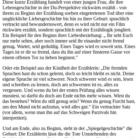
Diese kurze Erzählung handelt von einer jungen Frau, die ihre
Lebensgeschichte in der Du-Perspektive rückwärts erzählt - von
ihrem zu Beginn der Erzählung soeben eingetretenen Tod über eine
unglückliche Liebesgeschichte bis hin zu ihrer Geburt: sprachlich
vertrackt und bewundernswert, denn es wird nicht nur ein Film
rückwärts erzählt, sondern sprachlich mit der Erzähllogik jongliert.
Ein Beispiel für den Beginn ihrer Liebesbeziehung: „ Ihr seht Euch
nur mehr selten, aber noch immer seid ihr einander nicht fremd
genug. Wartet, seid geduldig. Eines Tages wird es soweit sein. Eines
Tages ist er dir so fremd, dass du ihn auf einer finsteren Gasse vor
einem offenen Tor zu lieben beginnst."
Oder ein Beispiel aus der Kindheit der Erzählerin: „Die fremden
Sprachen hast du schon gelernt, doch so leicht bleibt es nicht. Deine
eigene Sprache ist viel schwerer. Noch schwerer wird es sein, lesen
und schreiben zu lernen, doch am schwersten ist es, alles zu
vergessen. Und wenn du bei der ersten Prüfung alles wissen
musstest, so darfst du doch am Ende nichts mehr wissen. Wirst du
das bestehen? Wirst du still genug sein? Wenn du genug Furcht hast,
um den Mund nicht aufzutun, wird alles gut." Ein vertrackter Satz
(vor allem, wenn man ihn auf das Schweigen Parzivals hin
interpretiert).
Und am Ende, also zu Beginn, steht in der „Spiegelgeschichte" die
Geburt: Die Erzählerin lässt die die Tote Umstehenden des