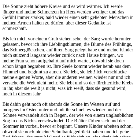
Die Sonne zieht höhere Kreise und es wird wärmer. Ich werde
jünger und meine Schmerzen im Herz werden weniger und das
Gefühl immer stärker, bald wieder einen sehr geliebten Menschen in
meinen Armen halten zu dürfen, aber dieser Gedanke ist
schmerzhaft.
Bis ich mich vor einem Grab stehen sehe, der Sarg wurde herunter
gelassen, bevor ich ihre Lieblingsblumen, die Blume des Frühlings,
das Schneeglöckchen, auf ihren Sarg gelegt habe und meine Kinder
mich stützend langsam wieder zurück nach Hause bringen, wo
meine Frau schon aufgebahrt auf mich wartet, obwohl sie doch
schon längst begraben ist. Ihre Seele kommt wieder herab aus dem
Himmel und beginnt zu atmen. Sie lebt, sie lebt! Ich verschlucke
meine eigenen Worte, aber die anderen weinen wieder nur und ich
verstehe die Welt nicht mehr. Sie lebt und so der fürchterliche Krebs
in ihr, aber sie weiß ja nicht, was ich weiß, dass sie gesund wird,
noch in diesem Jahr.
Bis dahin geht noch oft abends die Sonne im Westen auf und
morgens im Osten unter und mit ihr schneit es wieder und der
Schnee verwandelt sich in Regen, der wie von einem unglaublichen
Sog in das Nichts verschwindet. Die Blätter färben sich und der
Sommer ist vorbei, bevor er beginnt. Unsere Kinder arbeiten schon,
obwohl sie noch nie eine Schulbank gedrückt haben und ich gehe