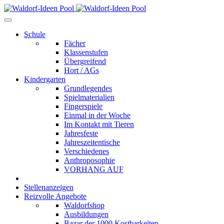
Schule
Fächer
Klassenstufen
Übergreifend
Hort / AGs
Kindergarten
Grundlegendes
Spielmaterialien
Fingerspiele
Einmal in der Woche
Im Kontakt mit Tieren
Jahresfeste
Jahreszeitentische
Verschiedenes
Anthroposophie
VORHANG AUF
Stellenanzeigen
Reizvolle Angebote
Waldorfshop
Ausbildungen
Bazar der 1000 Kostbarkeiten