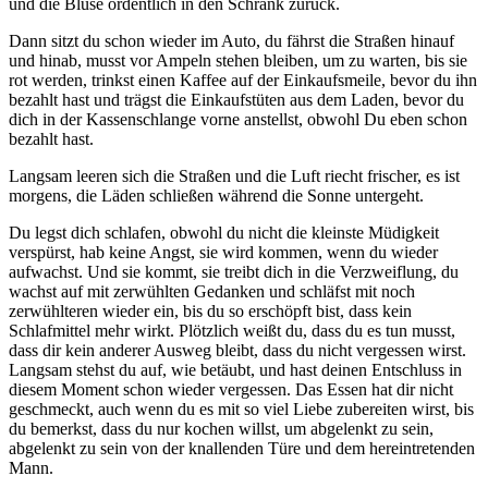
und die Bluse ordentlich in den Schrank zurück.
Dann sitzt du schon wieder im Auto, du fährst die Straßen hinauf
und hinab, musst vor Ampeln stehen bleiben, um zu warten, bis sie
rot werden, trinkst einen Kaffee auf der Einkaufsmeile, bevor du ihn
bezahlt hast und trägst die Einkaufstüten aus dem Laden, bevor du
dich in der Kassenschlange vorne anstellst, obwohl Du eben schon
bezahlt hast.
Langsam leeren sich die Straßen und die Luft riecht frischer, es ist
morgens, die Läden schließen während die Sonne untergeht.
Du legst dich schlafen, obwohl du nicht die kleinste Müdigkeit
verspürst, hab keine Angst, sie wird kommen, wenn du wieder
aufwachst. Und sie kommt, sie treibt dich in die Verzweiflung, du
wachst auf mit zerwühlten Gedanken und schläfst mit noch
zerwühlteren wieder ein, bis du so erschöpft bist, dass kein
Schlafmittel mehr wirkt. Plötzlich weißt du, dass du es tun musst,
dass dir kein anderer Ausweg bleibt, dass du nicht vergessen wirst.
Langsam stehst du auf, wie betäubt, und hast deinen Entschluss in
diesem Moment schon wieder vergessen. Das Essen hat dir nicht
geschmeckt, auch wenn du es mit so viel Liebe zubereiten wirst, bis
du bemerkst, dass du nur kochen willst, um abgelenkt zu sein,
abgelenkt zu sein von der knallenden Türe und dem hereintretenden
Mann.