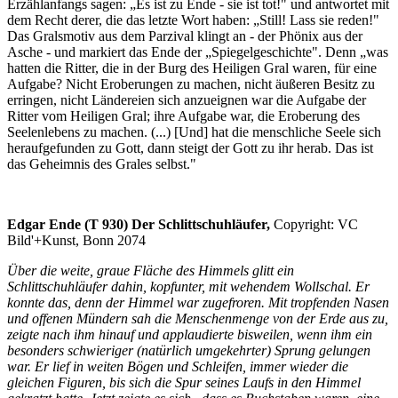
Erzählanfangs sagen: „Es ist zu Ende - sie ist tot!" und antwortet mit
dem Recht derer, die das letzte Wort haben: „Still! Lass sie reden!"
Das Gralsmotiv aus dem Parzival klingt an - der Phönix aus der
Asche - und markiert das Ende der „Spiegelgeschichte". Denn „was
hatten die Ritter, die in der Burg des Heiligen Gral waren, für eine
Aufgabe? Nicht Eroberungen zu machen, nicht äußeren Besitz zu
erringen, nicht Ländereien sich anzueignen war die Aufgabe der
Ritter vom Heiligen Gral; ihre Aufgabe war, die Eroberung des
Seelenlebens zu machen. (...) [Und] hat die menschliche Seele sich
heraufgefunden zu Gott, dann steigt der Gott zu ihr herab. Das ist
das Geheimnis des Grales selbst."
Edgar Ende (T 930) Der Schlittschuhläufer,
Copyright: VC
Bild'+Kunst, Bonn 2074
Über die weite, graue Fläche des Himmels glitt ein
Schlittschuhläufer dahin, kopfunter, mit wehendem Wollschal. Er
konnte das, denn der Himmel war zugefroren. Mit tropfenden Nasen
und offenen Mündern sah die Menschenmenge von der Erde aus zu,
zeigte nach ihm hinauf und applaudierte bisweilen, wenn ihm ein
besonders schwieriger (natürlich umgekehrter) Sprung gelungen
war. Er lief in weiten Bögen und Schleifen, immer wieder die
gleichen Figuren, bis sich die Spur seines Laufs in den Himmel