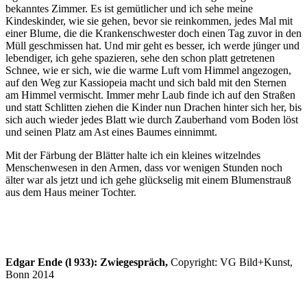
bekanntes Zimmer. Es ist gemütlicher und ich sehe meine
Kindeskinder, wie sie gehen, bevor sie reinkommen, jedes Mal mit
einer Blume, die die Krankenschwester doch einen Tag zuvor in den
Müll geschmissen hat. Und mir geht es besser, ich werde jünger und
lebendiger, ich gehe spazieren, sehe den schon platt getretenen
Schnee, wie er sich, wie die warme Luft vom Himmel angezogen,
auf den Weg zur Kassiopeia macht und sich bald mit den Sternen
am Himmel vermischt. Immer mehr Laub finde ich auf den Straßen
und statt Schlitten ziehen die Kinder nun Drachen hinter sich her, bis
sich auch wieder jedes Blatt wie durch Zauberhand vom Boden löst
und seinen Platz am Ast eines Baumes einnimmt.
Mit der Färbung der Blätter halte ich ein kleines witzelndes
Menschenwesen in den Armen, dass vor wenigen Stunden noch
älter war als jetzt und ich gehe glückselig mit einem Blumenstrauß
aus dem Haus meiner Tochter.
Edgar Ende (l 933): Zwiegespräch,
Copyright: VG Bild+Kunst,
Bonn 2014