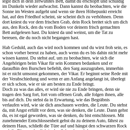
legst dich in dein zerwühltes Bett, damit du erschöpft und schuldig
im Dunkeln wieder aufwachst. Dann kannst du beobachten, wie die
Sonne im Westen aufgeht und wenn sie ihren Höhepunkt erreicht
hat, auf den Friedhof scheint, sie scheint dich zu verhöhnen. Denn
dort kniest du vor dem frischen Grab, dein Rock breitet sich um dich
aus, den Rock, den du vom Boden vor deinem frisch gemachten
Bett aufgelesen hast. Du kniest da und weinst, um die Tat zu
bereuen, die du noch nicht begangen hast.
Hab Geduld, auch das wird noch kommen und du wirst froh sein, es
schon vorher bereut zu haben, auch wenn du es bis dahin nicht mehr
wissen kannst. Du stehst auf, um zu beobachten, wie sich die
Angehörigen beim Vikar für sein Kommen bedanken und er
daraufhin den Burschen befiehlt, den Sarg auszugraben, immerhin
ist er nicht umsonst gekommen, der Vikar. Er beginnt seine Rede mit
der Verabschiedung und wenn er am Anfang angelangt ist, überlegt
er sich schon, wie er sie am besten zu Ende bringt.
Doch zu was das alles, er wird sie nie zu Ende bringen, denn sie
tragen den Sarg fort, fort vom offenen Grab, alle folgen ihnen, alle
bis auf dich. Du stehst da in Erwartung, wie das Begräbnis
verlaufen wird, wie sie dich anschauen werden, die Leute. Du stehst
da, mit Angst erfüllt vor dem, was sie denken, die Leute. Dann gehst
du, es ist egal geworden, was sie denken, du bist entschlossen. Mit
zunehmender Entschlossenheit gehst du zu deinem Auto, fährst zu
deinem Haus, schließt die Türe auf und hängst den schwarzen Rock