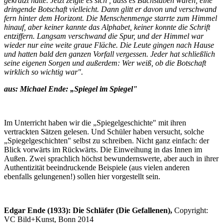
gekratzt hatte. Jetzt zeigte es sich , dass es Buchstaben waren, eine
dringende Botschaft vielleicht. Dann glitt er davon und verschwand
fern hinter dem Horizont. Die Menschenmenge starrte zum Himmel
hinauf, aber keiner kannte das Alphabet, keiner konnte die Schrift
entziffern. Langsam verschwand die Spur, und der Himmel war
wieder nur eine weite graue Fläche. Die Leute gingen nach Hause
und hatten bald den ganzen Vorfall vergessen. Jeder hat schließlich
seine eigenen Sorgen und außerdem: Wer weiß, ob die Botschaft
wirklich so wichtig war".
aus: Michael Ende: „Spiegel im Spiegel"
Im Unterricht haben wir die „Spiegelgeschichte" mit ihren
vertrackten Sätzen gelesen. Und Schüler haben versucht, solche
„Spiegelgeschichten" selbst zu schreiben. Nicht ganz einfach: der
Blick vorwärts im Rückwärts. Die Einweihung in das Innen im
Außen. Zwei sprachlich höchst bewundernswerte, aber auch in ihrer
Authentizität beeindruckende Beispiele (aus vielen anderen
ebenfalls gelungenen!) sollen hier vorgestellt sein.
Edgar Ende (1933): Die Schläfer (Die Gefallenen),
Copyright:
VC Bild+Kunst, Bonn 2014