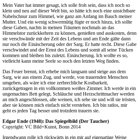
Mein Vater hat immer gesagt, ich solle froh sein, dass ich noch so
klein und neu auf dieser Welt bin, so hätte ich noch eine unsichtbare
Nabelschnur zum Himmel, wie ganz am Anfang im Bauch meiner
Mutter. Und ein wenig schwermütig fügte er noch hinzu, ich sollte
diese Gaben, nachts in meinen Träumen nochmals an das
Himmelstor zurückkehren zu können, genießen und auskosten, denn
sie verschwände mit der Zeit des Lebens und am Ende gälte dann
nur noch die Einäscherung oder der Sarg. Er hatte recht. Diese Gabe
verschwindet und der Ernst des Lebens und somit all seine Tücken
kommen und bleiben bis zuletzt. Einäscherung. Ich wollte es so,
vielleicht kann meine Seele so noch den letzten Weg finden.
Das Feuer brennt, ich erhebe mich langsam und steige aus dem
Sarg, wie aus einem Zug, und werde, von trauernden Menschen
umgeben, als wäre ich eine zerbrechliche Kostbarkeit,
zurückgetragen in ein vollkommen weißes Zimmer. Ich werde in ein
ungemachtes Bett gelegt, Schläuche und Herzschrittmacher werden
an mich angeschlossen, alle weinen, ich sehe sie und will sie trösten,
aber sie können mich einfach nicht verstehen. Ich bin ratlos, mir
geht es jeden Tag besser und trotzdem trauern sie.
Edgar Ende (1948): Das Spiegelbild (Der Taucher)
Copyright: VC Bild+Kunst, Bonn 2014
Irgendwann rolle ich rückwärts in ein mir auf eigenartige Weise