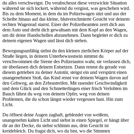
du alles verschweigst. Du verabscheust diese verzwickte Situation
während sie sich lockert, während du vergisst, was geschehen wird.
Bis zu dem Moment, in dem du im Polizeiwagen sitzt und aus der
Scheibe hinaus auf das kleine, blutverschmierte Gesicht vor deinem
rechten Wagenrad starrst. Einer der Polizeibeamten zerrt dich aus
dem Auto und dreht dich gewaltsam mit dem Kopf an den Wagen,
um dir deine Handschellen abzunehmen. Dann begleitet er dich zu
deinem eigenen Wagen und lässt dich stehen.
Bewegungsunfähig siehst du den kleinen zierlichen Körper auf der
Straße liegen, in deinem Unterbewusstsein nimmst du
verschwommen die Sirene des Polizeiautos wahr, sie verlassen dich,
sie überlassen dich deinem Entsetzen. Dann rennst du gerade von
diesem getrieben zu deiner Autotür, steigst ein und verspürst einen
unangenehmen Stoß, das Kind rennt vor deinem Wagen davon auf
den Gehweg, an den Zebrastreifen. Mit rasender Geschwindigkeit
und dem Glück und den Schmetterlingen einer frisch Verlobten im
Bauch fährst du weg von deinem Opfer, weg von deinen
Problemen, die du schon längst wieder vergessen hast. Hin zum
Licht.
Du öffnest deine Augen zaghaft, geblendet von weißem,
unangenehm kalten Licht und siehst in einen Spiegel, er hängt über
dir an der Decke, du siehst schlimm aus, dein Gesicht ist
kreidebleich. Du fragst dich, wo du bist, wo die Stimmen