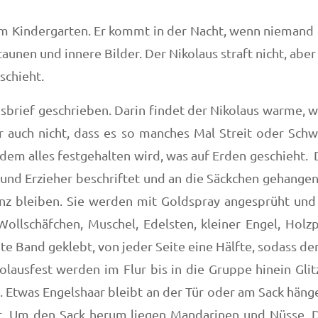
 im Kindergarten. Er kommt in der Nacht, wenn niemand 
aunen und innere Bilder. Der Nikolaus straft nicht, aber
schieht.
usbrief geschrieben. Darin findet der Nikolaus warme, 
r auch nicht, dass es so manches Mal Streit oder Schwi
em alles festgehalten wird, was auf Erden geschieht. 
und Erzieher beschriftet und an die Säckchen gehangen
anz bleiben. Sie werden mit Goldspray angesprüht und
Wollschäfchen, Muschel, Edelsten, kleiner Engel, Holz
e Band geklebt, von jeder Seite eine Hälfte, sodass der
ausfest werden im Flur bis in die Gruppe hinein Glitz
 Etwas Engelshaar bleibt an der Tür oder am Sack hänge
lt. Um den Sack herum liegen Mandarinen und Nüsse. D