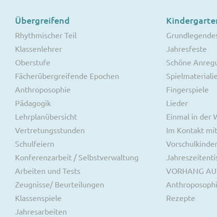
Übergreifend
Kindergarte
Rhythmischer Teil
Grundlegende
Klassenlehrer
Jahresfeste
Oberstufe
Schöne Anreg
Fächerübergreifende Epochen
Spielmateriali
Anthroposophie
Fingerspiele
Pädagogik
Lieder
Lehrplanübersicht
Einmal in der
Vertretungsstunden
Im Kontakt mit
Schulfeiern
Vorschulkinde
Konferenzarbeit / Selbstverwaltung
Jahreszeitenti
Arbeiten und Tests
VORHANG AU
Zeugnisse/ Beurteilungen
Anthroposoph
Klassenspiele
Rezepte
Jahresarbeiten