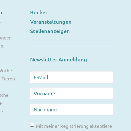
n
Bücher
s
Veranstaltungen
Stellenanzeigen
ungen
en
Newsletter Anmeldung
 Woche
 Tieren
r
sche
F
ie
Mit meiner Registrierung akzeptiere